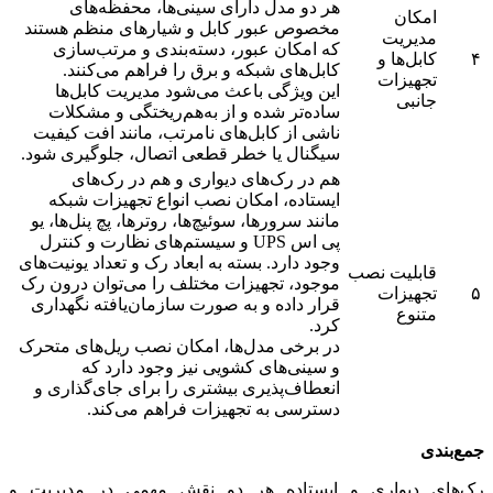
هر دو مدل دارای سینی‌ها، محفظه‌های
امکان
مخصوص عبور کابل و شیارهای منظم هستند
مدیریت
که امکان عبور، دسته‌بندی و مرتب‌سازی
۴
کابل‌ها و
کابل‌های شبکه و برق را فراهم می‌کنند.
تجهیزات
این ویژگی باعث می‌شود مدیریت کابل‌ها
جانبی
ساده‌تر شده و از به‌هم‌ریختگی و مشکلات
ناشی از کابل‌های نامرتب، مانند افت کیفیت
سیگنال یا خطر قطعی اتصال، جلوگیری شود.
هم در رک‌های دیواری و هم در رک‌های
ایستاده، امکان نصب انواع تجهیزات شبکه
مانند سرورها، سوئیچ‌ها، روترها، پچ پنل‌ها، یو
پی اس UPS و سیستم‌های نظارت و کنترل
وجود دارد. بسته به ابعاد رک و تعداد یونیت‌های
قابلیت نصب
موجود، تجهیزات مختلف را می‌توان درون رک
۵
تجهیزات
قرار داده و به صورت سازمان‌یافته نگهداری
متنوع
کرد.
در برخی مدل‌ها، امکان نصب ریل‌های متحرک
و سینی‌های کشویی نیز وجود دارد که
انعطاف‌پذیری بیشتری را برای جای‌گذاری و
دسترسی به تجهیزات فراهم می‌کند.
جمع‌بندی
رک‌های دیواری و ایستاده هر دو نقش مهمی در مدیریت و