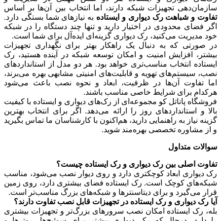
سازمان‌دهی تجهیزات شبکه دارند، اما انتخاب بین آن‌ها بر اساس
تفاوت و شباهت رک دیواری و ایستاده
به نیازهای شما بستگی دارد.
اگر فضای محدودی در اختیار دارید و تنها چند دستگاه را در شبکه
خود مدیریت می‌کنید، رک دیواری گزینه‌ای ایده‌آل برای شما است.
در صورتی که به دنبال یک راهکار بهتر برای نگهداری تجهیزات
بیشتر، افزایش امنیت و امکان توسعه شبکه در آینده هستید، رک
ایستاده انتخاب مناسب‌تری خواهد بود. هر دو مدل از استانداردهای
نصب، سیستم‌های تهویه و قابلیت‌های امنیتی مشابهی بهره می‌برند،
اما تفاوت آن‌ها در ظرفیت، ابعاد و نحوه نصب باعث می‌شود
هرکدام برای شرایط خاصی مناسب باشند.
فروشگاه پاناتل کو مجموعه‌ای از رک‌های دیواری و ایستاده با کیفیت
بالا و استانداردهای روز را ارائه می‌دهد. اگر برای انتخاب بهترین
گزینه نیاز به راهنمایی دارید، هم‌اکنون با کارشناسان ما تماس بگیرید
و از مشاوره تخصصی بهره‌مند شوید.
سوالات متداول
تفاوت اصلی بین رک دیواری و رک ایستاده چیست؟
رک دیواری ابعاد کوچکتری دارد و روی دیوار نصب می‌شود، مناسب
شبکه‌های کوچک است. رک ایستاده فضای بیشتری دارد، روی زمین
قرار می‌گیرد و برای دیتاسنترها و شبکه‌های بزرگ مناسب‌تر است.
آیا رک دیواری و رک ایستاده در تجهیزات قابل نصب تفاوت دارند؟
بله، رک ایستاده امکان نصب سرورهای بزرگ‌تر و تجهیزات بیشتری
را دارد، درحالی‌که رک دیواری بیشتر برای سوئیچ‌ها، روترها و