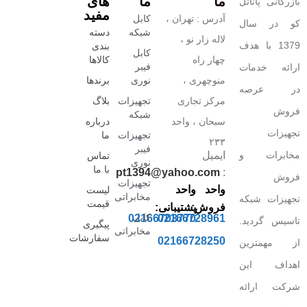
ما
ما
های
بازرگانی پاناتل
مفید
آدرس : تهران ،
کابل
کو در سال
شبکه
دسته
لاله زار نو ،
1379 با هدف
بندی
کابل
چهار راه
کالاها
فیبر
ارائه خدمات
منوچهری ،
نوری
برندها
در عرصه
مرکز تجاری
تجهیزات
بلاگ
فروش
شبکه
سبحان ، واحد
درباره
تجهیزات
تجهیزات
ما
۲۳۳
فیبر
مخابرات و
ایمیل
تماس
نوری
با ما
pt1394@yahoo.com
:
فروش
تجهیزات
واحد
واحد
لیست
مخابراتی
تجهیزات شبکه
قیمت
فروش:
پشتیبانی:
کابل
02166703770
02166728961
تاسیس گردید.
پیگیری
مخابراتی
سفارشات
02166728250
از مهمترین
اهداف این
شرکت ارائه