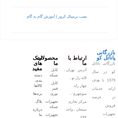
نصب ترمینال کروز | آموزش گام به گام
بازرگانی
پاناتل کو
ارتباط با
محصولات
لینک
ما
ما
های
بازرگانی پاناتل
مفید
آدرس : تهران ،
کابل
کو در سال
شبکه
دسته
لاله زار نو ،
1379 با هدف
بندی
کابل
چهار راه
کالاها
فیبر
ارائه خدمات
منوچهری ،
نوری
برندها
در عرصه
مرکز تجاری
تجهیزات
بلاگ
فروش
شبکه
سبحان ، واحد
درباره
تجهیزات
تجهیزات
ما
۲۳۳