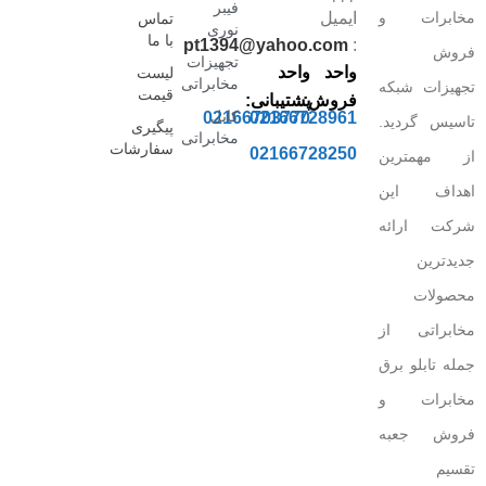
فیبر
مخابرات و
ایمیل
تماس
نوری
با ما
pt1394@yahoo.com
:
فروش
تجهیزات
واحد
واحد
لیست
مخابراتی
تجهیزات شبکه
قیمت
فروش:
پشتیبانی:
کابل
02166703770
02166728961
تاسیس گردید.
پیگیری
مخابراتی
سفارشات
02166728250
از مهمترین
اهداف این
شرکت ارائه
جدیدترین
محصولات
مخابراتی از
جمله تابلو برق
مخابرات و
فروش جعبه
تقسیم