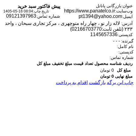
عنوان:
بازرگانی پاناتل
پیش فاکتور سبد خرید
https://www.panatelco.ir
وب‌سایت:
تاریخ چاپ:
1405-05-16 08:04
09121397963
pt1394@yahoo.com
شماره تماس:
ایمیل:
لاله زار نو ، چهار راه منوچهری ، مرکز تجاری سبحان ، واحد
آدرس:
۲۳۳ (تلفن ثابت:02166703770)
1145657336
کدپستی:
- - -
گیرنده:
نام کامل:
کدپستی:
شماره تماس:
ردیف
شناسه
محصول
تعداد
قیمت
مبلغ تخفیف
مبلغ کل
مبلغ کل
0
تومان
مبلغ نهایی
0
تومان
چاپ این برگه
بازگشت
اقدام به پرداخت