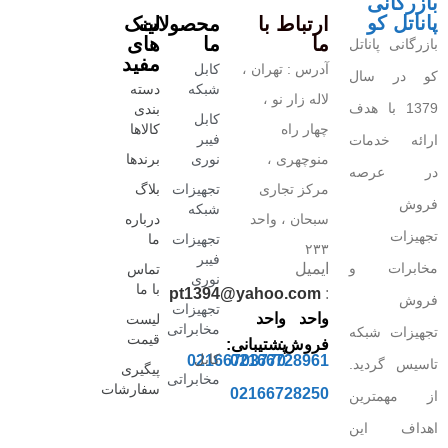
بازرگانی
پاناتل کو
ارتباط با
محصولات
لینک
ما
ما
های
بازرگانی پاناتل
مفید
آدرس : تهران ،
کابل
کو در سال
شبکه
دسته
لاله زار نو ،
1379 با هدف
بندی
کابل
چهار راه
کالاها
فیبر
ارائه خدمات
منوچهری ،
نوری
برندها
در عرصه
مرکز تجاری
تجهیزات
بلاگ
فروش
شبکه
سبحان ، واحد
درباره
تجهیزات
تجهیزات
ما
۲۳۳
فیبر
مخابرات و
ایمیل
تماس
نوری
با ما
pt1394@yahoo.com
:
فروش
تجهیزات
واحد
واحد
لیست
مخابراتی
تجهیزات شبکه
قیمت
فروش:
پشتیبانی:
کابل
02166703770
02166728961
تاسیس گردید.
پیگیری
مخابراتی
سفارشات
02166728250
از مهمترین
اهداف این