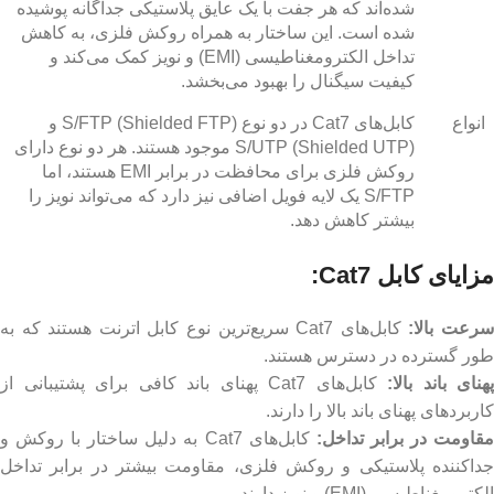
شده‌اند که هر جفت با یک عایق پلاستیکی جداگانه پوشیده
شده است. این ساختار به همراه روکش فلزی، به کاهش
تداخل الکترومغناطیسی (EMI) و نویز کمک می‌کند و
کیفیت سیگنال را بهبود می‌بخشد.
انواع
کابل‌های Cat7 در دو نوع S/FTP (Shielded FTP) و
S/UTP (Shielded UTP) موجود هستند. هر دو نوع دارای
روکش فلزی برای محافظت در برابر EMI هستند، اما
S/FTP یک لایه فویل اضافی نیز دارد که می‌تواند نویز را
بیشتر کاهش دهد.
مزایای کابل Cat7:
رعت بالا:
کابل‌های Cat7 سریع‌ترین نوع کابل اترنت هستند که به
طور گسترده در دسترس هستند.
پهنای باند بالا:
کابل‌های Cat7 پهنای باند کافی برای پشتیبانی از
کاربردهای پهنای باند بالا را دارند.
قاومت در برابر تداخل:
کابل‌های Cat7 به دلیل ساختار با روکش و
جداکننده پلاستیکی و روکش فلزی، مقاومت بیشتر در برابر تداخل
الکترومغناطیسی (EMI) و نویز دارند.