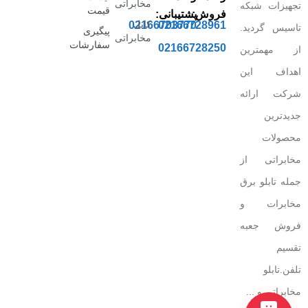
مخابراتی
تجهیزات شبکه
قیمت
فروش:
پشتیبانی:
کابل
02166703770
02166728961
تاسیس گردید.
پیگیری
مخابراتی
سفارشات
02166728250
از مهمترین
اهداف این
شرکت ارائه
جدیدترین
محصولات
مخابراتی از
جمله تابلو برق
مخابرات و
فروش جعبه
تقسیم
تلفن.تابلو
مخابراتی و ...