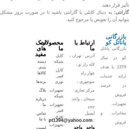
تأثیر قرار دهند.
گارانتی:
به دنبال کابلی با گارانتی باشید تا در صورت بروز مشکل
بتوانید آن را تعویض یا مرجوع کنید.
بازرگانی
پاناتل کو
ارتباط با
محصولات
لینک
ما
ما
های
بازرگانی پاناتل
مفید
آدرس : تهران ،
کابل
کو در سال
شبکه
دسته
لاله زار نو ،
1379 با هدف
بندی
کابل
چهار راه
کالاها
فیبر
ارائه خدمات
منوچهری ،
نوری
برندها
در عرصه
مرکز تجاری
تجهیزات
بلاگ
فروش
شبکه
سبحان ، واحد
درباره
تجهیزات
تجهیزات
ما
۲۳۳
فیبر
مخابرات و
ایمیل
تماس
نوری
با ما
pt1394@yahoo.com
:
فروش
تجهیزات
واحد
واحد
لیست