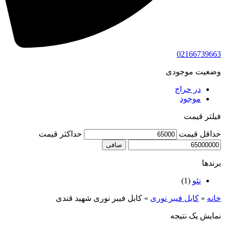
02166739663
وضعیت موجودی
در حراج
موجود
فیلتر قیمت
حداقل قیمت
حداكثر قيمت
صافی
برندها
نئو
(1)
خانه
»
کابل فیبر نوری
»
کابل فیبر نوری شهید قندی
نمایش یک نتیجه