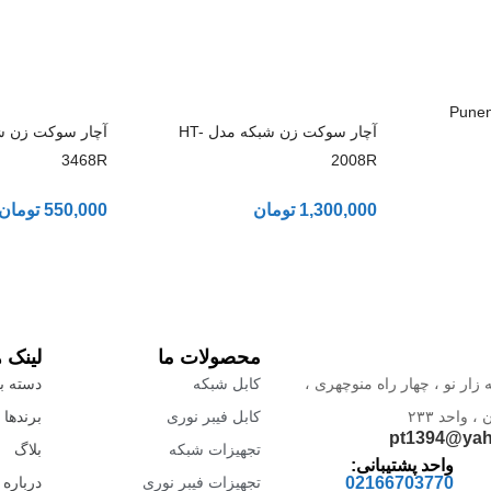
ب و تستر شبکه Puneng
آچار سوکت زن شبکه مدل HT-
3468R
2008R
1,300,000
تومان
550,000
تومان
محصولات ما
لینک 
 زار نو ، چهار راه منوچهری ،
کابل شبکه
دسته بن
واحد ۲۳۳
کابل فیبر نوری
برندها
pt1394@ya
تجهیزات شبکه
بلاگ
واحد پشتیبانی:
02166703770
تجهیزات فیبر نوری
درباره 