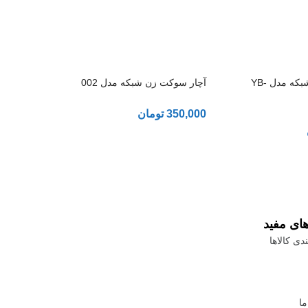
آچار سوکت زن شبکه مدل YB-
آچار سوکت زن شبکه مدل 002
350,000
تومان
های مفید
دی کالاها
ما