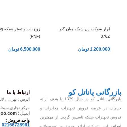
آچار سوکت زن شبکه میان گذر
زوج یا
(PNF)
376Z
1,200,000
تومان
6,500,000
تومان
بازرگانی پاناتل کو
ارتباط با ما
بازرگانی پاناتل کو در سال 1379 با هدف ارائه
آدرس : تهران ، لاله
مرکز تجاری سبحان ، 
خدمات در عرصه فروش تجهیزات مخابرات و
ایمیل :
hoo.com
فروش تجهیزات شبکه تاسیس گردید. از مهمترین
واحد فروش:
02166728961
اهداف این شرکت ارائه جدیدترین محصولات