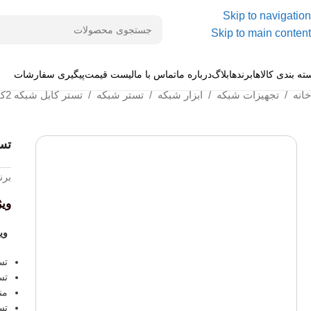
Skip to navigation
Skip to main content
ته بندی کالاها
برندها
بلاگ
درباره ما
تماس با ما
لیست قیمت
پیگیری سفارشات
خانه
/
تجهیزات شبکه
/
ابزار شبکه
/
تستر شبکه
/
تستر کابل شبکه 2کاره مدل JS-468
تستر 
برن
وی
وی
تس
تست
منبع
تست 