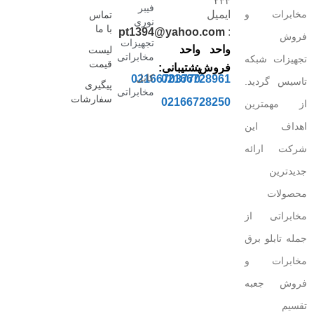
۲۳۳
فیبر
مخابرات و
ایمیل
تماس
نوری
با ما
pt1394@yahoo.com
:
فروش
تجهیزات
واحد
واحد
لیست
مخابراتی
تجهیزات شبکه
قیمت
فروش:
پشتیبانی:
کابل
02166703770
02166728961
تاسیس گردید.
پیگیری
مخابراتی
سفارشات
02166728250
از مهمترین
اهداف این
شرکت ارائه
جدیدترین
محصولات
مخابراتی از
جمله تابلو برق
مخابرات و
فروش جعبه
تقسیم