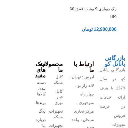
رک دیواری 9 یونیت عمق 60
HPi
12,900,000
تومان
بازرگانی
پاناتل کو
ارتباط با
محصولات
لینک
ما
ما
های
بازرگانی پاناتل
مفید
آدرس : تهران ،
کابل
کو در سال
شبکه
دسته
لاله زار نو ،
1379 با هدف
بندی
کابل
چهار راه
کالاها
فیبر
ارائه خدمات
منوچهری ،
نوری
برندها
در عرصه
مرکز تجاری
تجهیزات
بلاگ
فروش
شبکه
سبحان ، واحد
درباره
تجهیزات
تجهیزات
ما