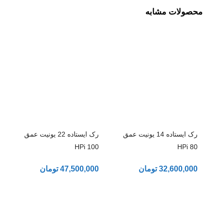
محصولات مشابه
رک ایستاده 14 یونیت عمق
رک ایستاده 22 یونیت عمق
100 HPi
80 HPi
32,600,000
تومان
47,500,000
تومان