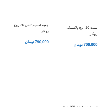
جعبه تقسیم تلفن 20 زوج
پست 20 زوج پلاستیکی
روکار
روکار
790,000
تومان
700,000
تومان
تابلو تلفن فلزی 100 زوج