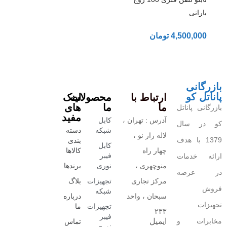
بارانی
4,500,000
تومان
بازرگانی
پاناتل کو
ارتباط با
محصولات
لینک
ما
ما
های
بازرگانی پاناتل
مفید
آدرس : تهران ،
کابل
کو در سال
شبکه
دسته
لاله زار نو ،
1379 با هدف
بندی
کابل
چهار راه
کالاها
فیبر
ارائه خدمات
منوچهری ،
نوری
برندها
در عرصه
مرکز تجاری
تجهیزات
بلاگ
فروش
شبکه
سبحان ، واحد
درباره
تجهیزات
تجهیزات
ما
۲۳۳
فیبر
مخابرات و
ایمیل
تماس
نوری