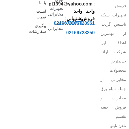
با ما
pt1394@yahoo.com
:
فروش
تجهیزات
واحد
واحد
لیست
مخابراتی
تجهیزات شبکه
قیمت
فروش:
پشتیبانی:
کابل
02166703770
02166728961
تاسیس گردید.
پیگیری
مخابراتی
سفارشات
02166728250
از مهمترین
اهداف این
شرکت ارائه
جدیدترین
محصولات
مخابراتی از
جمله تابلو برق
مخابرات و
فروش جعبه
تقسیم
تلفن.تابلو