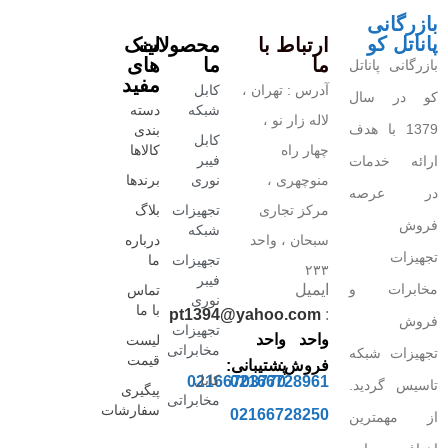
بازرگانی
پاناتل کو
ارتباط با
محصولات
لینک
ما
ما
های
بازرگانی پاناتل
مفید
آدرس : تهران ،
کابل
کو در سال
شبکه
دسته
لاله زار نو ،
1379 با هدف
بندی
کابل
چهار راه
کالاها
فیبر
ارائه خدمات
منوچهری ،
نوری
برندها
در عرصه
مرکز تجاری
تجهیزات
بلاگ
فروش
شبکه
سبحان ، واحد
درباره
تجهیزات
تجهیزات
ما
۲۳۳
فیبر
مخابرات و
ایمیل
تماس
نوری
با ما
pt1394@yahoo.com
:
فروش
تجهیزات
واحد
واحد
لیست
مخابراتی
تجهیزات شبکه
قیمت
فروش:
پشتیبانی:
کابل
02166703770
02166728961
تاسیس گردید.
پیگیری
مخابراتی
سفارشات
02166728250
از مهمترین