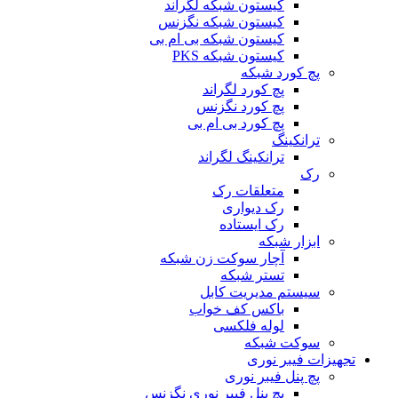
کیستون شبکه لگراند
کیستون شبکه نگزنس
کیستون شبکه بی ام بی
کیستون شبکه PKS
پچ کورد شبکه
پچ کورد لگراند
پچ کورد نگزنس
پچ کورد بی ام بی
ترانکینگ
ترانکینگ لگراند
رک
متعلقات رک
رک دیواری
رک ایستاده
ابزار شبکه
آچار سوکت زن شبکه
تستر شبکه
سیستم مدیریت کابل
باکس کف خواب
لوله فلکسی
سوکت شبکه
تجهیزات فیبر نوری
پچ پنل فیبر نوری
پچ پنل فیبر نوری نگزنس