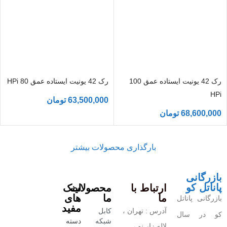
رک 42 یونیت ایستاده عمق 100
رک 42 یونیت ایستاده عمق 80 HPi
HPi
63,500,000
تومان
68,600,000
تومان
بارگذاری محصولات بیشتر
بازرگانی
پاناتل کو
ارتباط با
محصولات
لینک
ما
ما
های
بازرگانی پاناتل
مفید
آدرس : تهران ،
کابل
کو در سال
شبکه
دسته
لاله زار نو ،