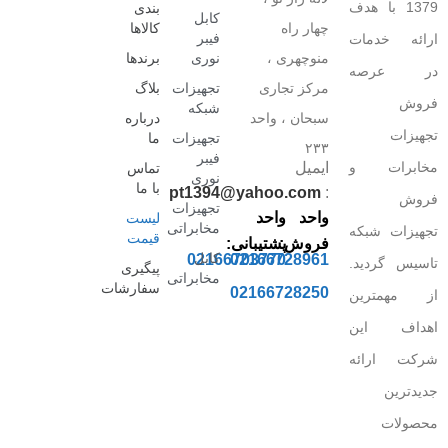
1379 با هدف
بندی
کابل
چهار راه
کالاها
فیبر
ارائه خدمات
منوچهری ،
نوری
برندها
در عرصه
مرکز تجاری
تجهیزات
بلاگ
فروش
شبکه
سبحان ، واحد
درباره
تجهیزات
تجهیزات
ما
۲۳۳
فیبر
مخابرات و
ایمیل
تماس
نوری
با ما
pt1394@yahoo.com
:
فروش
تجهیزات
واحد
واحد
لیست
مخابراتی
تجهیزات شبکه
قیمت
فروش:
پشتیبانی:
کابل
02166703770
02166728961
تاسیس گردید.
پیگیری
مخابراتی
سفارشات
02166728250
از مهمترین
اهداف این
شرکت ارائه
جدیدترین
محصولات