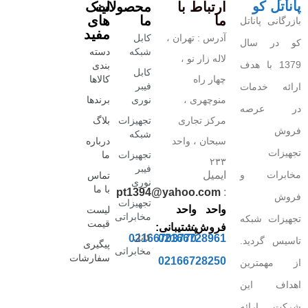
پاناتل کو
ارتباط با
محصولات
لینک
ما
ما
های
بازرگانی پاناتل
مفید
آدرس : تهران ،
کابل
کو در سال
شبکه
دسته
لاله زار نو ،
1379 با هدف
بندی
کابل
چهار راه
کالاها
فیبر
ارائه خدمات
منوچهری ،
نوری
برندها
در عرصه
مرکز تجاری
تجهیزات
بلاگ
فروش
شبکه
سبحان ، واحد
درباره
تجهیزات
تجهیزات
ما
۲۳۳
فیبر
مخابرات و
ایمیل
تماس
نوری
با ما
pt1394@yahoo.com
:
فروش
تجهیزات
واحد
واحد
لیست
مخابراتی
تجهیزات شبکه
قیمت
فروش:
پشتیبانی:
کابل
02166703770
02166728961
تاسیس گردید.
پیگیری
مخابراتی
سفارشات
02166728250
از مهمترین
اهداف این
شرکت ارائه