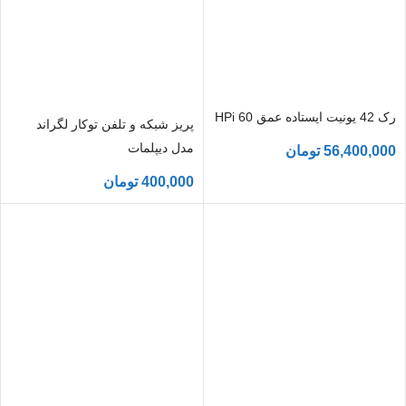
رک 42 یونیت ایستاده عمق 60 HPi
پریز شبکه و تلفن توکار لگراند
مدل دیپلمات
56,400,000
تومان
400,000
تومان