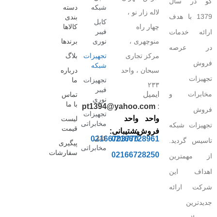
کو در سال
شبکه
دسته
لاله زار نو ،
1379 با هدف
بندی
کابل
چهار راه
کالاها
فیبر
ارائه خدمات
منوچهری ،
نوری
برندها
در عرصه
مرکز تجاری
تجهیزات
بلاگ
فروش
شبکه
سبحان ، واحد
درباره
تجهیزات
تجهیزات
ما
۲۳۳
فیبر
مخابرات و
ایمیل
تماس
نوری
با ما
pt1394@yahoo.com
:
فروش
تجهیزات
واحد
واحد
لیست
مخابراتی
تجهیزات شبکه
قیمت
فروش:
پشتیبانی:
کابل
02166703770
02166728961
تاسیس گردید.
پیگیری
مخابراتی
سفارشات
02166728250
از مهمترین
اهداف این
شرکت ارائه
جدیدترین