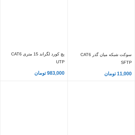
پچ کورد لگراند 15 متری CAT6
سوکت شبکه میان گذر CAT6
UTP
SFTP
983,000
تومان
11,000
تومان