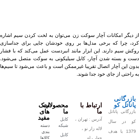
از دیگر امکانات آچار سوکت زن می‌توان به لخت کردن سیم اشاره
کرد، چرا که برخی مدل‌ها بر روی خودشان جایی برای جداسازی
روکش سیم دارند. این ابزار مانند انبردست عمل می‌کند که با فشار
دست و بسته شدن آچار، کابل سیلیکونی به سوکت متصل می‌شود.
بدون این آچار اتصال تقریبا غیرممکن است و باعث می‌شود تا سیم‌ها
به راحتی از جای خود جدا شوند.
بازرگانی
پاناتل کو
ارتباط با
محصولات
لینک
ما
ما
های
بازرگانی پاناتل
مفید
آدرس : تهران ،
کابل
کو در سال
شبکه
دسته
لاله زار نو ،
1379 با هدف
بندی
کابل
چهار راه
کالاها