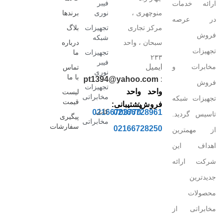
فیبر
ارائه خدمات
منوچهری ،
نوری
برندها
در عرصه
مرکز تجاری
تجهیزات
بلاگ
فروش
شبکه
سبحان ، واحد
درباره
تجهیزات
تجهیزات
ما
۲۳۳
فیبر
مخابرات و
ایمیل
تماس
نوری
با ما
pt1394@yahoo.com
:
فروش
تجهیزات
واحد
واحد
لیست
مخابراتی
تجهیزات شبکه
قیمت
فروش:
پشتیبانی:
کابل
02166703770
02166728961
تاسیس گردید.
پیگیری
مخابراتی
سفارشات
02166728250
از مهمترین
اهداف این
شرکت ارائه
جدیدترین
محصولات
مخابراتی از