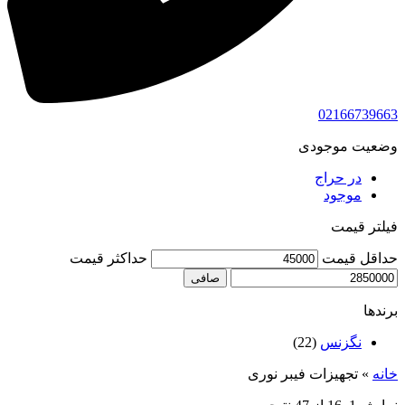
02166739663
وضعیت موجودی
در حراج
موجود
فیلتر قیمت
حداقل قیمت
حداكثر قيمت
صافی
برندها
نگزنس
(22)
خانه
»
تجهیزات فیبر نوری