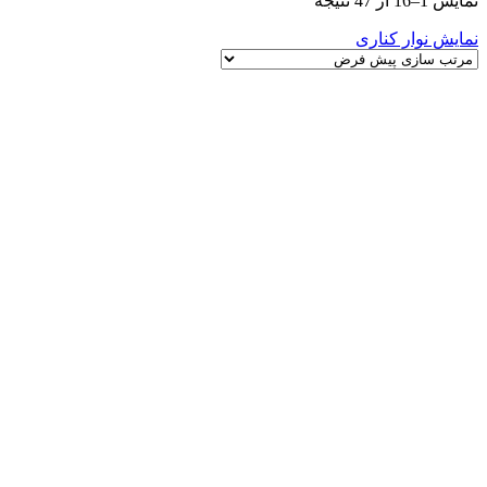
نمایش 1–16 از 47 نتیجه
نمایش نوار کناری