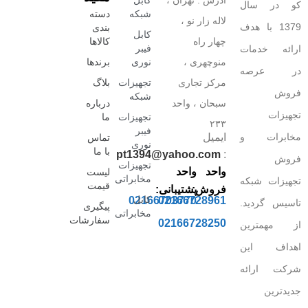
آدرس : تهران ،
کابل
کو در سال
شبکه
دسته
لاله زار نو ،
1379 با هدف
بندی
کابل
چهار راه
کالاها
فیبر
ارائه خدمات
منوچهری ،
نوری
برندها
در عرصه
مرکز تجاری
تجهیزات
بلاگ
فروش
شبکه
سبحان ، واحد
درباره
تجهیزات
تجهیزات
ما
۲۳۳
فیبر
مخابرات و
ایمیل
تماس
نوری
با ما
pt1394@yahoo.com
:
فروش
تجهیزات
واحد
واحد
لیست
مخابراتی
تجهیزات شبکه
قیمت
فروش:
پشتیبانی:
کابل
02166703770
02166728961
تاسیس گردید.
پیگیری
مخابراتی
سفارشات
02166728250
از مهمترین
اهداف این
شرکت ارائه
جدیدترین