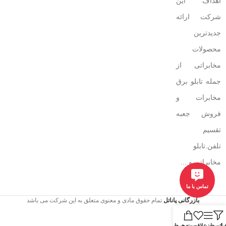
اهداف این
شرکت ارائه
جدیدترین
محصولات
مخابراتی از
جمله تابلو برق
مخابرات و
فروش جعبه
تقسیم
تلفن.تابلو
مخابراتی و ...
تماس با ما
بازرگانی پاناتل
تمام حقوق مادی و معنوی متعلق به این شرکت می باشد
یلتر ها
منو
لیست علاقه مندی ها
سبد خرید