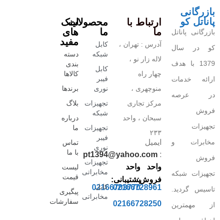
بازرگانی
پاناتل کو
ارتباط با
محصولات
لینک
ما
ما
های
بازرگانی پاناتل
مفید
آدرس : تهران ،
کابل
کو در سال
شبکه
دسته
لاله زار نو ،
1379 با هدف
بندی
کابل
چهار راه
کالاها
فیبر
ارائه خدمات
منوچهری ،
نوری
برندها
در عرصه
مرکز تجاری
تجهیزات
بلاگ
فروش
شبکه
سبحان ، واحد
درباره
تجهیزات
تجهیزات
ما
۲۳۳
فیبر
مخابرات و
ایمیل
تماس
نوری
با ما
pt1394@yahoo.com
:
فروش
تجهیزات
واحد
واحد
لیست
مخابراتی
تجهیزات شبکه
قیمت
فروش:
پشتیبانی:
کابل
02166703770
02166728961
تاسیس گردید.
پیگیری
مخابراتی
سفارشات
02166728250
از مهمترین