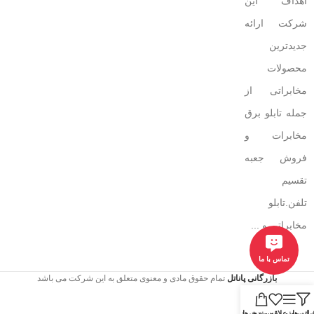
اهداف این
شرکت ارائه
جدیدترین
محصولات
مخابراتی از
جمله تابلو برق
مخابرات و
فروش جعبه
تقسیم
تلفن.تابلو
مخابراتی و ...
تماس با ما
بازرگانی پاناتل
تمام حقوق مادی و معنوی متعلق به این شرکت می باشد
یلتر ها
منو
لیست علاقه مندی ها
سبد خرید