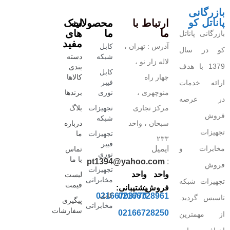
بازرگانی
پاناتل کو
ارتباط با
محصولات
لینک
ما
ما
های
بازرگانی پاناتل
مفید
آدرس : تهران ،
کابل
کو در سال
شبکه
دسته
لاله زار نو ،
1379 با هدف
بندی
کابل
چهار راه
کالاها
فیبر
ارائه خدمات
منوچهری ،
نوری
برندها
در عرصه
مرکز تجاری
تجهیزات
بلاگ
فروش
شبکه
سبحان ، واحد
درباره
تجهیزات
تجهیزات
ما
۲۳۳
فیبر
مخابرات و
ایمیل
تماس
نوری
با ما
pt1394@yahoo.com
:
فروش
تجهیزات
واحد
واحد
لیست
مخابراتی
تجهیزات شبکه
قیمت
فروش:
پشتیبانی:
کابل
02166703770
02166728961
تاسیس گردید.
پیگیری
مخابراتی
سفارشات
02166728250
از مهمترین