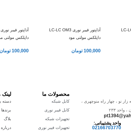
ری LC-LC OM2
آداپتور فیبر نوری LC-LC OM3
داپلکس مولتی مود
داپلکس مولتی مو
100,000
تومان
100,000
تومان
محصولات ما
لینک 
 زار نو ، چهار راه منوچهری ،
کابل شبکه
دسته بن
واحد ۲۳۳
کابل فیبر نوری
برندها
pt1394@ya
تجهیزات شبکه
بلاگ
واحد پشتیبانی:
02166703770
تجهیزات فیبر نوری
درباره 