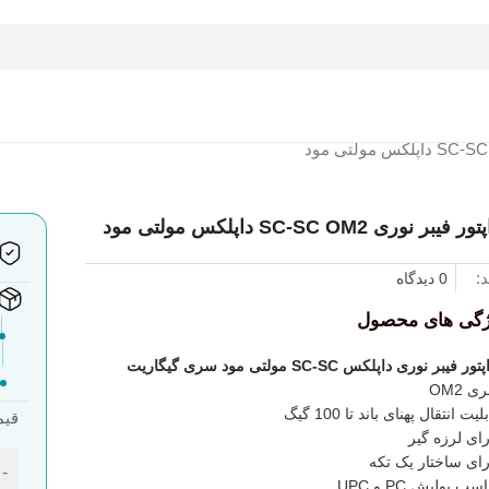
ر فیبر نوری SC-SC OM2 داپلکس مولتی مود
د:
0 دیدگاه
ژگی های محصول
تور فیبر نوری داپلکس SC-SC مولتی مود سری گیگاریت
 OM2
لیت انتقال پهنای باند تا 100 گیگ
قیم
رای لرزه گیر
رای ساختار یک تکه
-
سب پولیش PC و UPC