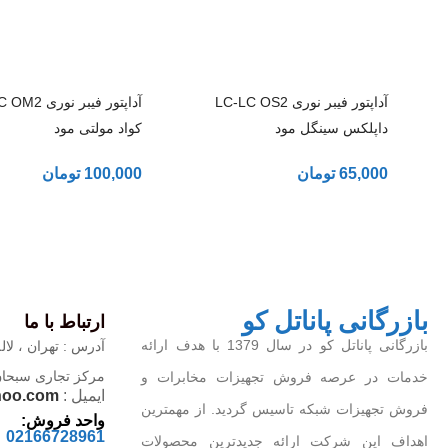
آداپتور فیبر نوری LC-LC OS2
آداپتور فیبر نو
داپلکس سینگل مود
کواد مولتی مود
65,000
تومان
100,000
تومان
بازرگانی پاناتل کو
ارتباط با ما
بازرگانی پاناتل کو در سال 1379 با هدف ارائه
آدرس : تهران ، لاله
مرکز تجاری سبحان ، 
خدمات در عرصه فروش تجهیزات مخابرات و
ایمیل :
hoo.com
فروش تجهیزات شبکه تاسیس گردید. از مهمترین
واحد فروش:
02166728961
اهداف این شرکت ارائه جدیدترین محصولات