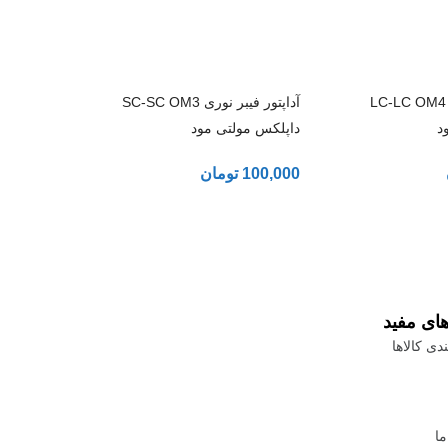
آداپتور فیبر نوری LC-LC OM4
آداپتور فیبر نوری SC-SC OM3
د
داپلکس مولتی مود
100,000
تومان
های مفید
دی کالاها
ما