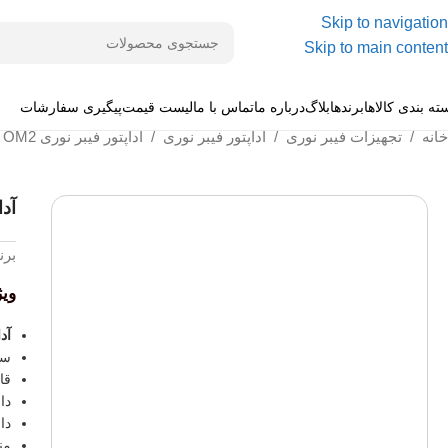
Skip to navigation
Skip to main content
ته بندی کالاها
برندها
بلاگ
درباره ما
تماس با ما
لیست قیمت
پیگیری سفارشات
خانه
/
تجهیزات فیبر نوری
/
آداپتور فیبر نوری
/
آداپتور فیبر نوری SC-SC OM2 داپلکس مولتی مود
آداپتو
برن
وی
آداپ
سری
قاب
دا
دا
منا