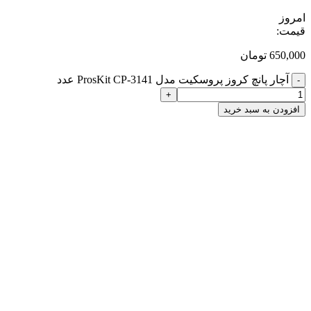
امروز
قیمت:
650,000
تومان
آچار پانچ کروز پروسکیت مدل ProsKit CP-3141 عدد
-
+
افزودن به سبد خرید