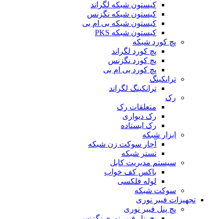
کیستون شبکه لگراند
کیستون شبکه نگزنس
کیستون شبکه بی ام بی
کیستون شبکه PKS
پچ کورد شبکه
پچ کورد لگراند
پچ کورد نگزنس
پچ کورد بی ام بی
ترانکینگ
ترانکینگ لگراند
رک
متعلقات رک
رک دیواری
رک ایستاده
ابزار شبکه
آچار سوکت زن شبکه
تستر شبکه
سیستم مدیریت کابل
باکس کف خواب
لوله فلکسی
سوکت شبکه
تجهیزات فیبر نوری
پچ پنل فیبر نوری
پچ پنل فیبر نوری نگزنس