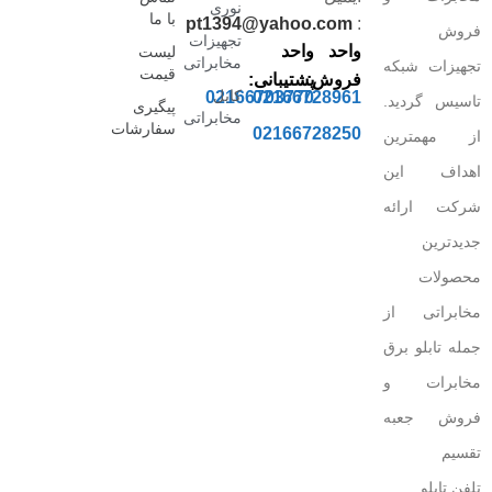
نوری
با ما
pt1394@yahoo.com
:
فروش
تجهیزات
واحد
واحد
لیست
مخابراتی
تجهیزات شبکه
قیمت
فروش:
پشتیبانی:
کابل
02166703770
02166728961
تاسیس گردید.
پیگیری
مخابراتی
سفارشات
02166728250
از مهمترین
اهداف این
شرکت ارائه
جدیدترین
محصولات
مخابراتی از
جمله تابلو برق
مخابرات و
فروش جعبه
تقسیم
تلفن.تابلو