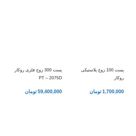
پست 100 زوج پلاستیکی
پست 300 زوج فلزی روکار
روکار
PT – 2075D
1,700,000
تومان
59,400,000
تومان