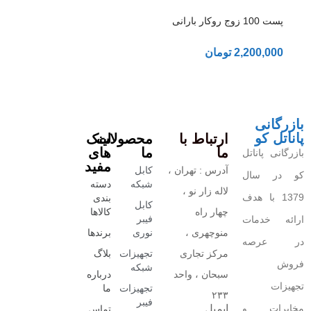
پست 100 زوج روکار بارانی
2,200,000
تومان
بازرگانی
پاناتل کو
ارتباط با
محصولات
لینک
ما
ما
های
بازرگانی پاناتل
مفید
آدرس : تهران ،
کابل
کو در سال
شبکه
دسته
لاله زار نو ،
1379 با هدف
بندی
کابل
چهار راه
کالاها
فیبر
ارائه خدمات
منوچهری ،
نوری
برندها
در عرصه
مرکز تجاری
تجهیزات
بلاگ
فروش
شبکه
سبحان ، واحد
درباره
تجهیزات
تجهیزات
ما
۲۳۳
فیبر
مخابرات و
ایمیل
تماس