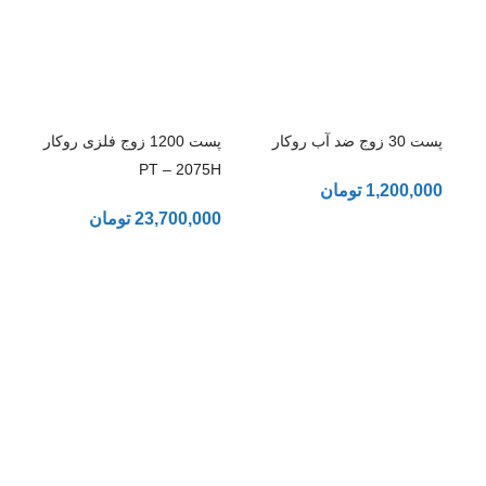
پست 30 زوج ضد آب روکار
پست 1200 زوج فلزی روکار
PT – 2075H
1,200,000
تومان
23,700,000
تومان