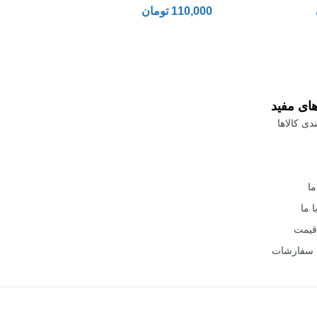
110,000
تومان
های مفید
دی کالاها
ما
 ما
قیمت
 سفارشات