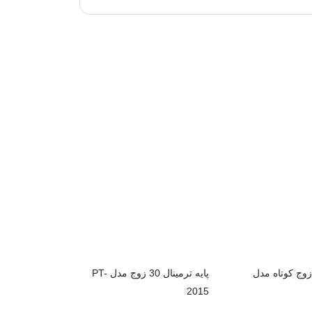
یه ترمینال 100 زوج کوتاه مدل
پایه ترمینال 30 زوج مدل PT-
2015