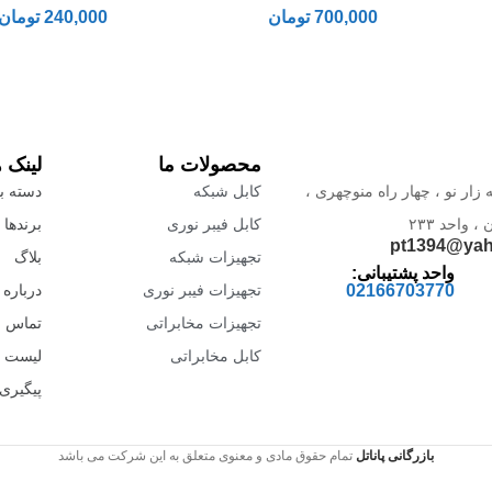
700,000
تومان
240,000
تومان
محصولات ما
لینک 
 زار نو ، چهار راه منوچهری ،
کابل شبکه
دسته بن
واحد ۲۳۳
کابل فیبر نوری
برندها
pt1394@ya
تجهیزات شبکه
بلاگ
واحد پشتیبانی:
02166703770
تجهیزات فیبر نوری
درباره 
تجهیزات مخابراتی
تماس با
کابل مخابراتی
لیست 
پیگیری
بازرگانی پاناتل
تمام حقوق مادی و معنوی متعلق به این شرکت می باشد