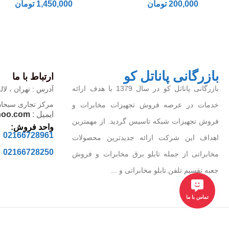
200,000
تومان
1,450,000
تومان
بازرگانی پاناتل کو
ارتباط با ما
بازرگانی پاناتل کو در سال 1379 با هدف ارائه
آدرس : تهران ، لاله
مرکز تجاری سبحان ، 
خدمات در عرصه فروش تجهیزات مخابرات و
ایمیل :
hoo.com
فروش تجهیزات شبکه تاسیس گردید. از مهمترین
واحد فروش:
02166728961
اهداف این شرکت ارائه جدیدترین محصولات
02166728250
مخابراتی از جمله تابلو برق مخابرات و فروش
جعبه تقسیم تلفن.تابلو مخابراتی و ...
تماس با ما