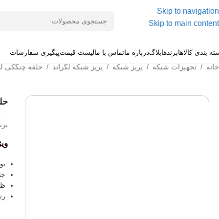
Skip to navigation
Skip to main content
ته بندی کالاها
برندها
بلاگ
درباره ما
تماس با ما
لیست قیمت
پیگیری سفارشات
خانه
/
تجهیزات شبکه
/
پریز شبکه
/
پریز شبکه لگراند
/
حلقه چنگکی لگ
حلق
برن
وی
نو
جن
ظرفی
رن