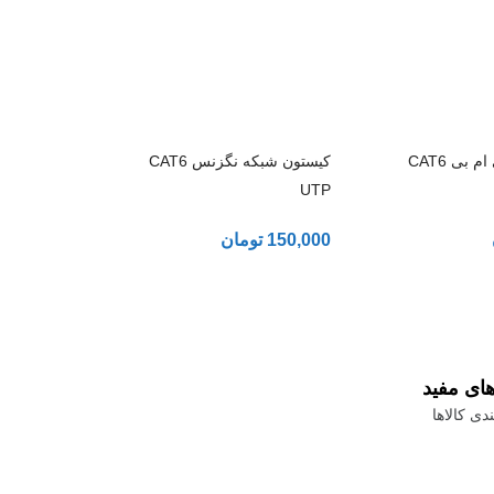
کیستون شبکه بی ام بی CAT6
کیستون شبکه نگزنس CAT6
UTP
150,000
تومان
های مفید
دی کالاها