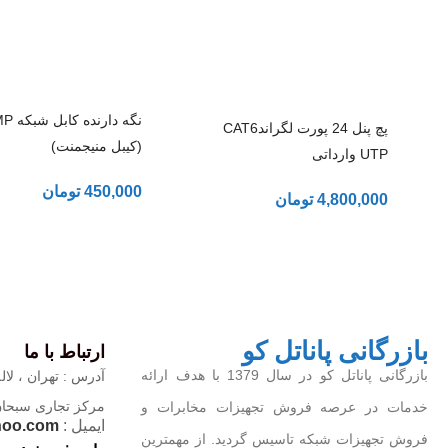
نگه دارنده 
پچ پنل 24 پورت لگراندCAT6
(کیبل منیجمنت)
UTP وارداتی
450,000
تومان
4,800,000
تومان
بازرگانی پاناتل کو
ارتباط با ما
بازرگانی پاناتل کو در سال 1379 با هدف ارائه
آدرس : تهران ، لاله
مرکز تجاری سبحان ، 
خدمات در عرصه فروش تجهیزات مخابرات و
ایمیل :
hoo.com
فروش تجهیزات شبکه تاسیس گردید. از مهمترین