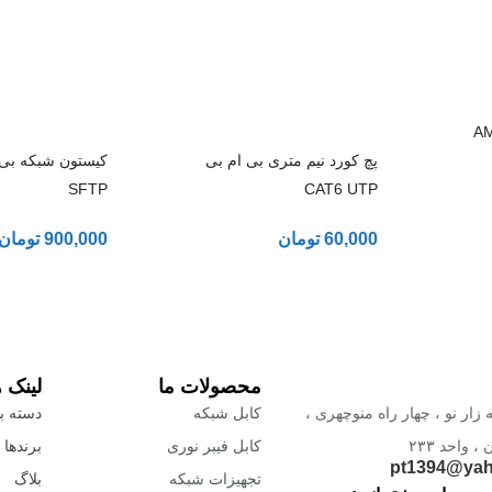
کابل شبکه AMP
پچ کورد نیم متری بی ام بی
SFTP
CAT6 UTP
60,000
تومان
900,000
تومان
محصولات ما
لینک 
 زار نو ، چهار راه منوچهری ،
کابل شبکه
دسته بن
واحد ۲۳۳
کابل فیبر نوری
برندها
pt1394@ya
تجهیزات شبکه
بلاگ