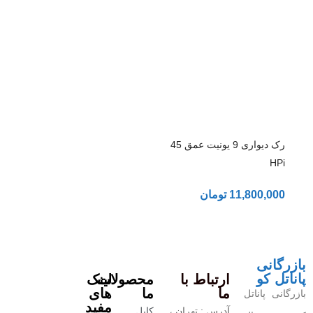
رک دیواری 9 یونیت عمق 45
HPi
11,800,000
تومان
بازرگانی
پاناتل کو
ارتباط با
محصولات
لینک
ما
ما
های
بازرگانی پاناتل
مفید
آدرس : تهران ،
کابل