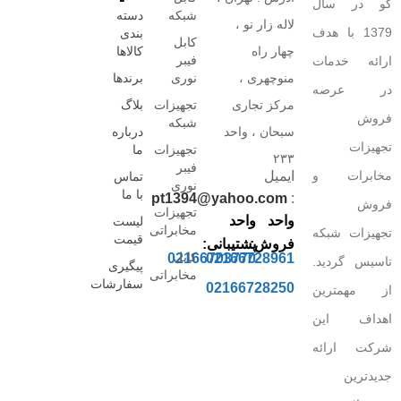
کو در سال
شبکه
دسته
لاله زار نو ،
1379 با هدف
بندی
کابل
چهار راه
کالاها
فیبر
ارائه خدمات
منوچهری ،
نوری
برندها
در عرصه
مرکز تجاری
تجهیزات
بلاگ
فروش
شبکه
سبحان ، واحد
درباره
تجهیزات
تجهیزات
ما
۲۳۳
فیبر
مخابرات و
ایمیل
تماس
نوری
با ما
pt1394@yahoo.com
:
فروش
تجهیزات
واحد
واحد
لیست
مخابراتی
تجهیزات شبکه
قیمت
فروش:
پشتیبانی:
کابل
02166703770
02166728961
تاسیس گردید.
پیگیری
مخابراتی
سفارشات
02166728250
از مهمترین
اهداف این
شرکت ارائه
جدیدترین