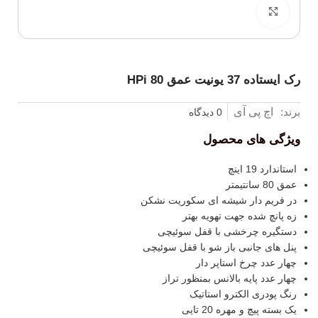
برای بزرگنمایی کلیک کنید
رک ایستاده 37 یونیت عمق 80 HPi
برند:
اچ پی آی
0 دیدگاه
ویژگی های محصول
استاندارد 19 اینچ
عمق 80 سانتیمتر
در فریم دار شیشه ای سکوریت نشکن
زه پانچ شده جهت تهویه بهتر
دستگیره چرخشی با قفل سوئیچی
پنل های جانبی باز شو با قفل سوئیچی
چهار عدد چرخ استاپر دار
چهار عدد پایه بالانس بمنظور تراز
رنگ پودری الکترو استاتیک
یک بسته پیچ و مهره 20 تایی