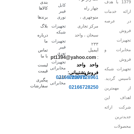
1379 با هدف
بندی
کابل
چهار راه
کالاها
فیبر
ارائه خدمات
منوچهری ،
نوری
برندها
در عرصه
مرکز تجاری
تجهیزات
بلاگ
فروش
شبکه
سبحان ، واحد
درباره
تجهیزات
تجهیزات
ما
۲۳۳
فیبر
مخابرات و
ایمیل
تماس
نوری
با ما
pt1394@yahoo.com
:
فروش
تجهیزات
واحد
واحد
لیست
مخابراتی
تجهیزات شبکه
قیمت
فروش:
پشتیبانی:
کابل
02166703770
02166728961
تاسیس گردید.
پیگیری
مخابراتی
سفارشات
02166728250
از مهمترین
اهداف این
شرکت ارائه
جدیدترین
محصولات