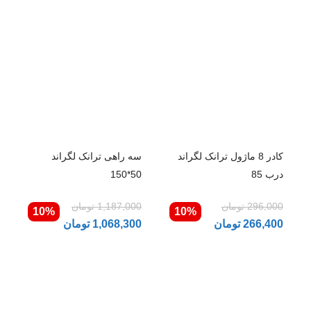
کادر 8 ماژول ترانک لگراند
سه راهی ترانک لگراند
درب 85
50*150
296,000
تومان
1,187,000
تومان
10%
10%
266,400
تومان
1,068,300
تومان