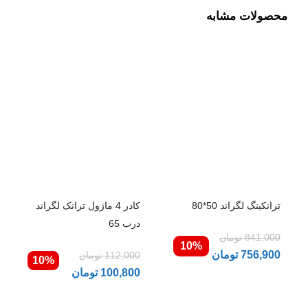
محصولات مشابه
ترانکینگ لگراند 50*80
کادر 4 ماژول ترانک لگراند
درب 65
841,000
تومان
10%
756,900
تومان
112,000
تومان
10%
100,800
تومان