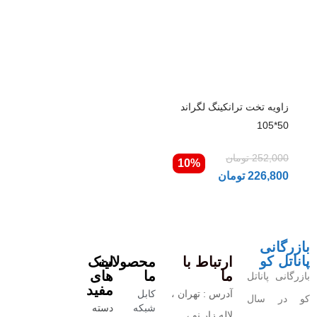
زاویه تخت ترانکینگ لگراند
50*105
252,000
تومان
10%
226,800
تومان
بازرگانی
پاناتل کو
ارتباط با
محصولات
لینک
ما
ما
های
بازرگانی پاناتل
مفید
آدرس : تهران ،
کابل
کو در سال
شبکه
دسته
لاله زار نو ،