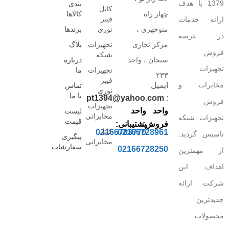
1379 با هدف
بندی
کابل
چهار راه
کالاها
فیبر
ارائه خدمات
منوچهری ،
نوری
برندها
در عرصه
مرکز تجاری
تجهیزات
بلاگ
فروش
شبکه
سبحان ، واحد
درباره
تجهیزات
تجهیزات
ما
۲۳۳
فیبر
مخابرات و
ایمیل
تماس
نوری
با ما
pt1394@yahoo.com
:
فروش
تجهیزات
واحد
واحد
لیست
مخابراتی
تجهیزات شبکه
قیمت
فروش:
پشتیبانی:
کابل
02166703770
02166728961
تاسیس گردید.
پیگیری
مخابراتی
سفارشات
02166728250
از مهمترین
اهداف این
شرکت ارائه
جدیدترین
محصولات