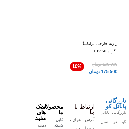
زاویه خارجی ترانکینگ
لگراند 50*105
195,000
تومان
10%
175,500
تومان
بازرگانی
پاناتل کو
ارتباط با
محصولات
لینک
ما
ما
های
بازرگانی پاناتل
مفید
آدرس : تهران ،
کابل
کو در سال
شبکه
دسته
لاله زار نو ،