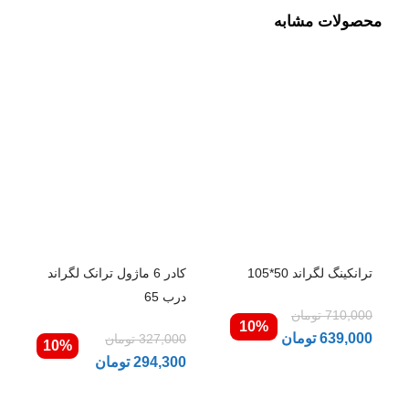
محصولات مشابه
ترانكينگ لگراند 50*105
کادر 6 ماژول ترانک لگراند
درب 65
710,000
تومان
10%
639,000
تومان
327,000
تومان
10%
294,300
تومان