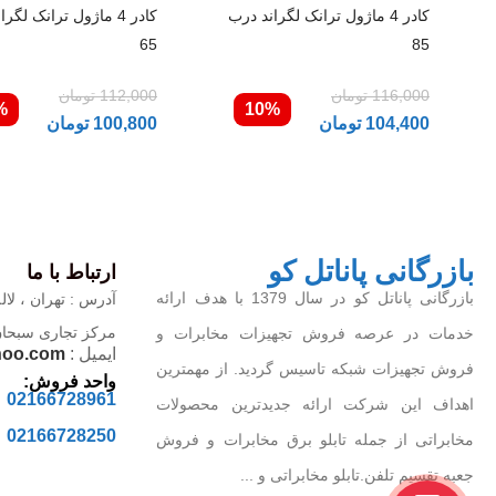
کادر 4 ماژول ترانک لگراند درب
کادر 4 ماژول ترانک لگر
65
85
116,000
تومان
112,000
تومان
%
10%
104,400
تومان
100,800
تومان
بازرگانی پاناتل کو
ارتباط با ما
بازرگانی پاناتل کو در سال 1379 با هدف ارائه
آدرس : تهران ، لاله
مرکز تجاری سبحان ، 
خدمات در عرصه فروش تجهیزات مخابرات و
ایمیل :
hoo.com
فروش تجهیزات شبکه تاسیس گردید. از مهمترین
واحد فروش:
02166728961
اهداف این شرکت ارائه جدیدترین محصولات
02166728250
مخابراتی از جمله تابلو برق مخابرات و فروش
جعبه تقسیم تلفن.تابلو مخابراتی و ...