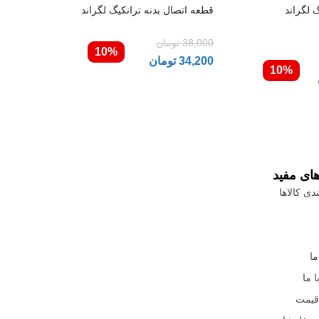
 لگراند
قطعه اتصال بدنه ترانکیگ لگراند
38,000
تومان
10%
34,200
تومان
10%
های مفید
دی کالاها
ما
 ما
قیمت