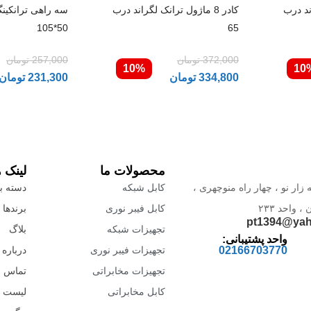
اند درب
کادر 8 ماژول ترانک لگراند درب
سه راهی ترانکینگ
50*105
65
372,000
تومان
257,000
تومان
10%
10
334,800
تومان
231,300
تومان
محصولات ما
لینک 
 زار نو ، چهار راه منوچهری ،
کابل شبکه
دسته بن
واحد ۲۳۳
کابل فیبر نوری
برندها
pt1394@ya
تجهیزات شبکه
بلاگ
واحد پشتیبانی:
02166703770
تجهیزات فیبر نوری
درباره 
تجهیزات مخابراتی
تماس با
کابل مخابراتی
لیست 