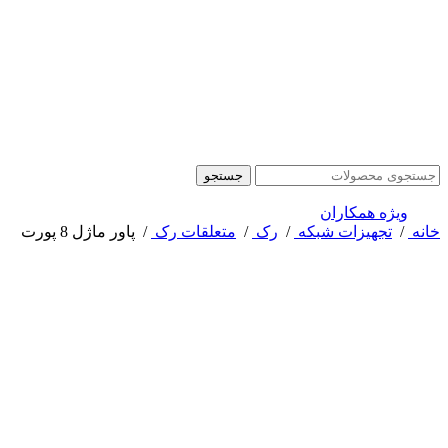
جستجو
ویژه همکاران
خانه
/
تجهیزات شبکه
/
رک
/
متعلقات رک
/
پاور ماژل 8 پورت