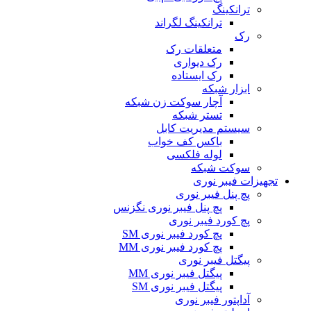
ترانکینگ
ترانکینگ لگراند
رک
متعلقات رک
رک دیواری
رک ایستاده
ابزار شبکه
آچار سوکت زن شبکه
تستر شبکه
سیستم مدیریت کابل
باکس کف خواب
لوله فلکسی
سوکت شبکه
تجهیزات فیبر نوری
پچ پنل فیبر نوری
پچ پنل فیبر نوری نگزنس
پچ کورد فیبر نوری
پچ کورد فیبر نوری SM
پچ کورد فیبر نوری MM
پیگتل فیبر نوری
پیگتل فیبر نوری MM
پیگتل فیبر نوری SM
آداپتور فیبر نوری