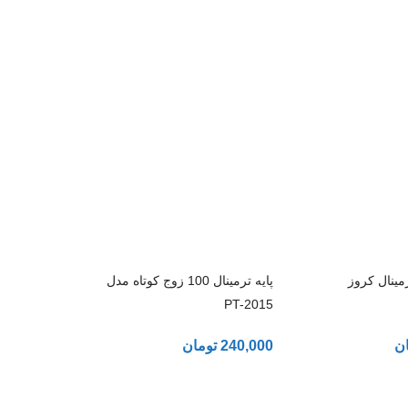
ینال کروز
پایه ترمینال 100 زوج کوتاه مدل
PT-2015
ن
240,000
تومان