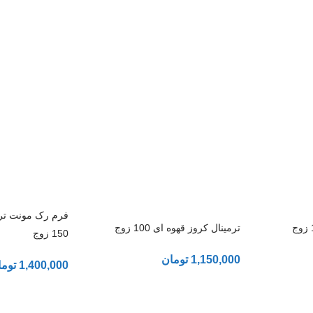
فرم رک مونت ترم
ترمینال کروز قهوه ای 100 زوج
150 زوج
1,150,000
تومان
1,400,000
توما