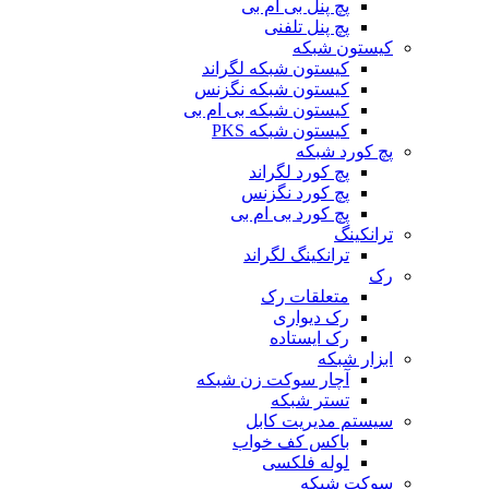
پچ پنل بی ام بی
پچ پنل تلفنی
کیستون شبکه
کیستون شبکه لگراند
کیستون شبکه نگزنس
کیستون شبکه بی ام بی
کیستون شبکه PKS
پچ کورد شبکه
پچ کورد لگراند
پچ کورد نگزنس
پچ کورد بی ام بی
ترانکینگ
ترانکینگ لگراند
رک
متعلقات رک
رک دیواری
رک ایستاده
ابزار شبکه
آچار سوکت زن شبکه
تستر شبکه
سیستم مدیریت کابل
باکس کف خواب
لوله فلکسی
سوکت شبکه