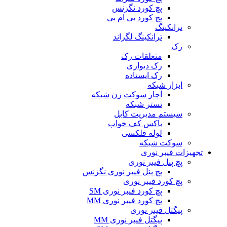
پچ کورد نگزنس
پچ کورد بی ام بی
ترانکینگ
ترانکینگ لگراند
رک
متعلقات رک
رک دیواری
رک ایستاده
ابزار شبکه
آچار سوکت زن شبکه
تستر شبکه
سیستم مدیریت کابل
باکس کف خواب
لوله فلکسی
سوکت شبکه
تجهیزات فیبر نوری
پچ پنل فیبر نوری
پچ پنل فیبر نوری نگزنس
پچ کورد فیبر نوری
پچ کورد فیبر نوری SM
پچ کورد فیبر نوری MM
پیگتل فیبر نوری
پیگتل فیبر نوری MM