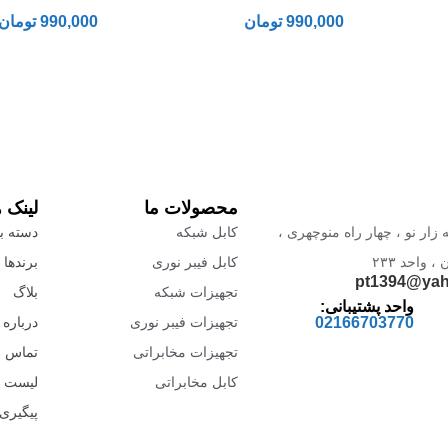
990,000
تومان
990,000
تومان
محصولات ما
لینک 
 زار نو ، چهار راه منوچهری ،
کابل شبکه
دسته بن
واحد ۲۳۳
کابل فیبر نوری
برندها
pt1394@ya
تجهیزات شبکه
بلاگ
واحد پشتیبانی:
02166703770
تجهیزات فیبر نوری
درباره 
تجهیزات مخابراتی
تماس با
کابل مخابراتی
لیست 
پیگیری