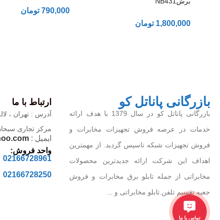
برشNB431
790,000
تومان
1,800,000
تومان
بازرگانی پاناتل کو
ارتباط با ما
بازرگانی پاناتل کو در سال 1379 با هدف ارائه
آدرس : تهران ، لاله
مرکز تجاری سبحان ، 
خدمات در عرصه فروش تجهیزات مخابرات و
ایمیل :
hoo.com
فروش تجهیزات شبکه تاسیس گردید. از مهمترین
واحد فروش:
02166728961
اهداف این شرکت ارائه جدیدترین محصولات
02166728250
مخابراتی از جمله تابلو برق مخابرات و فروش
جعبه تقسیم تلفن.تابلو مخابراتی و ...
تماس با ما