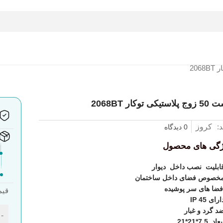
لاستیکی توکار 2068BT
د:
کروز
0 دیدگاه
ژگی های محصول
قابلیت نصب داخل دیوار
مخصوص فضای داخل ساختمان
فضا های سر پوشیده
قیم
رای IP 45
ضد گرد و غبار
-
اد 7.5*21*21