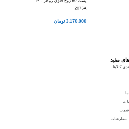
پست 50 زوج فلزی روکار PT-
2075A
3,170,000
تومان
های مفید
دی کالاها
ما
 ما
قیمت
 سفارشات