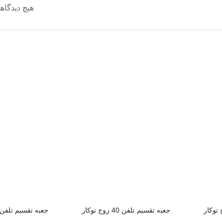
هیچ دیدگاه
جعبه تقسیم تلفن 40 زوج توکار
جعبه تقسیم تلفن 40زوج روکا