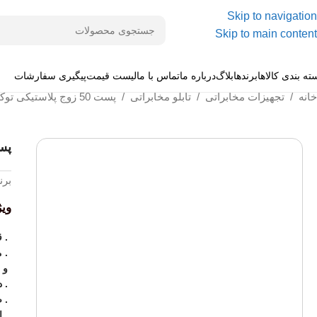
Skip to navigation
Skip to main content
ته بندی کالاها
برندها
بلاگ
درباره ما
تماس با ما
لیست قیمت
پیگیری سفارشات
خانه
/
تجهیزات مخابراتی
/
تابلو مخابراتی
/
پست 50 زوج پلاستیکی توکار 2068BT
پست 50 زوج پ
برن
وی
. 
. 
و 
. دا
. 
. ابع