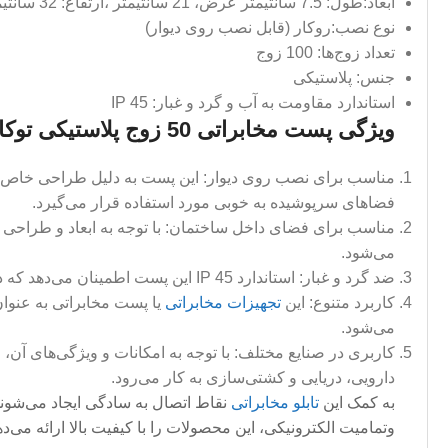
ابعاد:طول: 7.5 سانتیمتر عرض، 21 سانتیمتر ،ارتفاع: 32 سانتیمتر
نوع نصب:روکار (قابل نصب روی دیوار)
تعداد زوج‌ها: 100 زوج
جنس: پلاستیکی
استاندارد مقاومت به آب و گرد و غبار: IP 45
ویژگی‌ پست مخابراتی 50 زوج پلاستیکی توکار 2068BT
مناسب برای نصب روی دیوار: این پست به دلیل طراحی خاص و 
فضاهای سرپوشیده به خوبی مورد استفاده قرار می‌گیرد.
مناسب برای فضای داخل ساختمان: با توجه به ابعاد و طراحی 
می‌شود.
ضد گرد و غبار: استاندارد IP 45 این پست اطمینان می‌دهد که در مقابل گرد و غبار محافظت شده و می‌تواند در شرایط محیطی مختلف به بهترین نحو عمل کند.
کاربرد متنوع: این
تجهیزات مخابراتی
یا پست مخابراتی به عنوان
می‌شود.
کاربری در صنایع مختلف: با توجه به امکانات و ویژگی‌های آن،
دارویی، دریایی و کشتی‌سازی به کار می‌رود.
به کمک این
تابلو مخابراتی
نقاط اتصال به سادگی ایجاد می‌شوند
وتمامیت الکترونیکی، این محصولات را با کیفیت بالا ارائه می‌ده