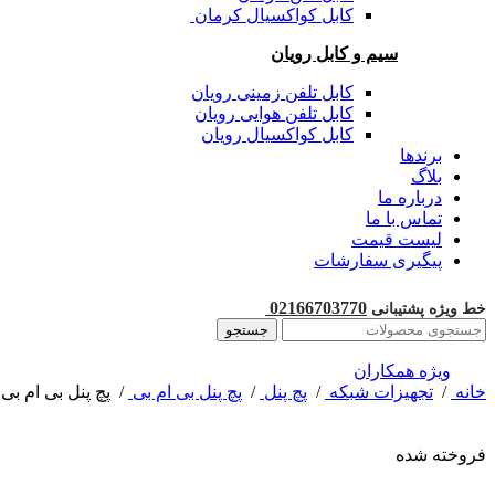
کابل کواکسیال کرمان
سیم و کابل رویان
کابل تلفن زمینی رویان
کابل تلفن هوایی رویان
کابل کواکسیال رویان
برندها
بلاگ
درباره ما
تماس با ما
لیست قیمت
پیگیری سفارشات
02166703770
خط ویژه پشتیبانی
جستجو
ویژه همکاران
خانه
/
تجهیزات شبکه
/
پچ پنل
/
پچ پنل بی ام بی
/
پچ پنل بی ام بی CAT5 UTP 48 PORT
فروخته شده