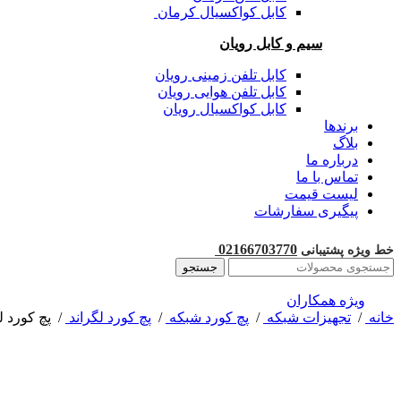
کابل کواکسیال کرمان
سیم و کابل رویان
کابل تلفن زمینی رویان
کابل تلفن هوایی رویان
کابل کواکسیال رویان
برندها
بلاگ
درباره ما
تماس با ما
لیست قیمت
پیگیری سفارشات
02166703770
خط ویژه پشتیبانی
جستجو
ویژه همکاران
خانه
/
تجهیزات شبکه
/
پچ کورد شبکه
/
پچ کورد لگراند
/
پچ کورد لگراند 10 م