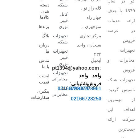
کو در سال
شبکه
دسته
لاله زار نو ،
1379 با هدف
بندی
کابل
چهار راه
کالاها
فیبر
ارائه خدمات
منوچهری ،
نوری
برندها
در عرصه
مرکز تجاری
تجهیزات
بلاگ
فروش
شبکه
سبحان ، واحد
درباره
تجهیزات
تجهیزات
ما
۲۳۳
فیبر
مخابرات و
ایمیل
تماس
نوری
با ما
pt1394@yahoo.com
:
فروش
تجهیزات
واحد
واحد
لیست
مخابراتی
تجهیزات شبکه
قیمت
فروش:
پشتیبانی:
کابل
02166703770
02166728961
تاسیس گردید.
پیگیری
مخابراتی
سفارشات
02166728250
از مهمترین
اهداف این
شرکت ارائه
جدیدترین