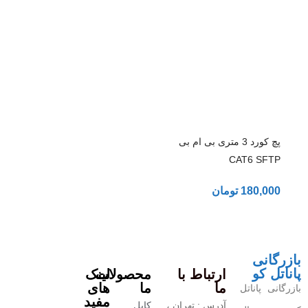
پچ کورد 3 متری بی ام بی
CAT6 SFTP
180,000
تومان
بازرگانی
پاناتل کو
ارتباط با
محصولات
لینک
ما
ما
های
بازرگانی پاناتل
مفید
آدرس : تهران ،
کابل