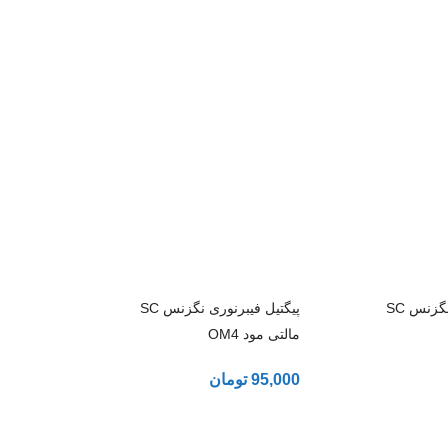
پیگتیل فیبرنوری نگزنس SC
پیگتیل فیبرنوری نگزنس SC
مالتی مود OM4
95,000
تومان