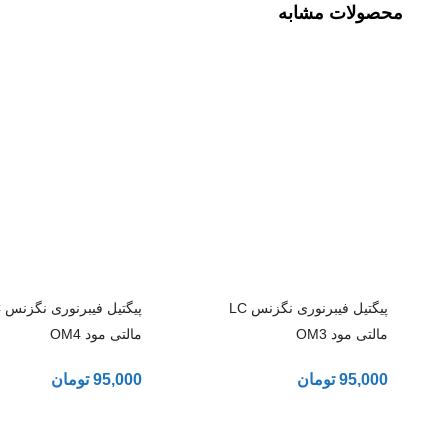
محصولات مشابه
پیگتیل فیبرنوری نگزنس LC
پی
مالتی مود OM3
مالتی مود OM4
95,000
تومان
95,000
تومان