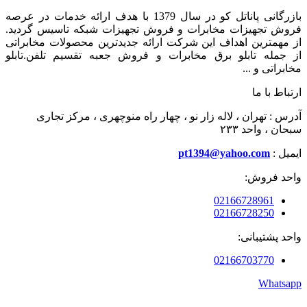
بازرگانی پاناتل کو در سال 1379 با هدف ارائه خدمات در عرصه
فروش تجهیزات مخابرات و فروش تجهیزات شبکه تاسیس گردید.
از مهمترین اهداف این شرکت ارائه جدیدترین محصولات مخابراتی
از جمله تابلو برق مخابرات و فروش جعبه تقسیم تلفن.تابلو
مخابراتی و ...
ارتباط با ما
آدرس : تهران ، لاله زار نو ، چهار راه منوچهری ، مرکز تجاری
سبحان ، واحد ۲۳۳
ایمیل :
pt1394@yahoo.com
واحد فروش:
02166728961
02166728250
واحد پشتیبانی:
02166703770
Whatsapp