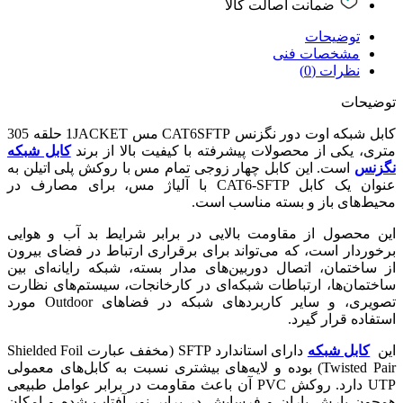
ضمانت اصالت کالا
توضیحات
مشخصات فنی
نظرات (0)
توضیحات
کابل شبکه اوت دور نگزنس CAT6SFTP مس 1JACKET حلقه 305
متری، یکی از محصولات پیشرفته با کیفیت بالا از برند
کابل شبکه
نگزنس
است. این کابل چهار زوجی تمام مس با روکش پلی اتیلن به
عنوان یک کابل CAT6-SFTP با آلیاژ مس، برای مصارف در
محیط‌های باز و بسته مناسب است.
این محصول از مقاومت بالایی در برابر شرایط بد آب و هوایی
برخوردار است، که می‌تواند برای برقراری ارتباط در فضای بیرون
از ساختمان، اتصال دوربین‌های مدار بسته، شبکه رایانه‌ای بین
ساختمان‌ها، ارتباطات شبکه‌ای در کارخانجات، سیستم‌های نظارت
تصویری، و سایر کاربردهای شبکه در فضاهای Outdoor مورد
استفاده قرار گیرد.
این
کابل شبکه
دارای استاندارد SFTP (مخفف عبارت Shielded Foil
Twisted Pair) بوده و لایه‌های بیشتری نسبت به کابل‌های معمولی
UTP دارد. روکش PVC آن باعث مقاومت در برابر عوامل طبیعی
همچون بارش باران و فرسایش در برابر نور آفتاب شده و امکان