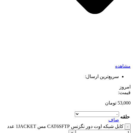
مشاهده
سریع‌ترین ارسال:
امروز
قیمت:
53,000
تومان
حلقه
صاف
کابل شبکه اوت دور نگزنس CAT6SFTP مس 1JACKET عدد
-
+