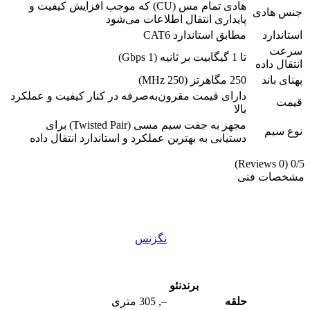
هادی تمام مس (CU) که موجب افزایش کیفیت و
جنس هادی
پایداری انتقال اطلاعات می‌شود
استاندارد
مطابق استاندارد CAT6
سرعت
تا 1 گیگابیت بر ثانیه (1 Gbps)
انتقال داده
پهنای باند
250 مگاهرتز (250 MHz)
دارای قیمت مقرون‌به‌صرفه در کنار کیفیت و عملکرد
قیمت
بالا
مجهز به جفت سیم مسی (Twisted Pair) برای
نوع سیم
دستیابی به بهترین عملکرد و استاندارد انتقال داده
(0 Reviews)
0/5
مشخصات فنی
نگزنس
برند
نئو
حلقه
–
,
305 متری