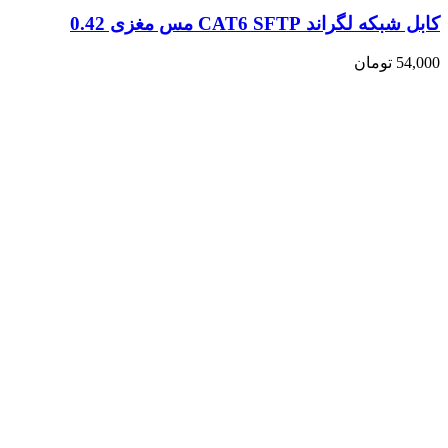
کابل شبکه لگراند CAT6 SFTP مس مغزی 0.42
54,000
تومان