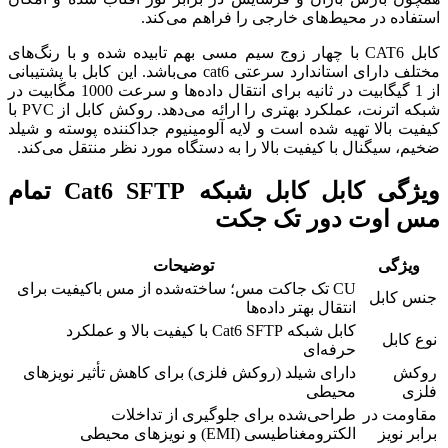
استفاده در محیط‌های خارجی را فراهم می‌کند.
کابل CAT6 با چهار زوج سیم مسی بهم تابیده شده و با رنگ‌های
مختلف دارای استاندارد سرعتی cat6 می‌باشد. این کابل با پشتیبانی
از 1 گیگابیت در ثانیه برای انتقال داده‌ها و سرعت 1000 مگابیت در
شبکه اترنت، عملکرد بهتری را ارائه می‌دهد. روکش کابل از PVC با
کیفیت بالا تهیه شده است و لایه آلومینیوم جداکننده پوسته و شیلد
ضخیم، سیگنال با کیفیت بالا را به دستگاه مورد نظر منتقل می‌کند.
ویژگی کابل کابل شبکه Cat6 SFTP تمام
مس اوت دور تک جکت
ویژگی
توضیحات
CU تک جاکت مس؛ ساخته‌شده از مس باکیفیت برای
جنس کابل
انتقال بهتر داده‌ها
کابل شبکه Cat6 SFTP با کیفیت بالا و عملکرد
نوع کابل
حرفه‌ای
روکش
دارای شیلد (روکش فلزی) برای کاهش تأثیر نویزهای
فلزی
محیطی
مقاومت در
طراحی‌شده برای جلوگیری از تداخلات
برابر نویز
الکترومغناطیسی (EMI) و نویزهای محیطی