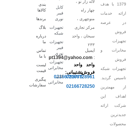
لاله زار نو ،
1379 با هدف
بندی
کابل
چهار راه
کالاها
فیبر
ارائه خدمات
منوچهری ،
نوری
برندها
در عرصه
مرکز تجاری
تجهیزات
بلاگ
فروش
شبکه
سبحان ، واحد
درباره
تجهیزات
تجهیزات
ما
۲۳۳
فیبر
مخابرات و
ایمیل
تماس
نوری
با ما
pt1394@yahoo.com
:
فروش
تجهیزات
واحد
واحد
لیست
مخابراتی
تجهیزات شبکه
قیمت
فروش:
پشتیبانی:
کابل
02166703770
02166728961
تاسیس گردید.
پیگیری
مخابراتی
سفارشات
02166728250
از مهمترین
اهداف این
شرکت ارائه
جدیدترین
محصولات