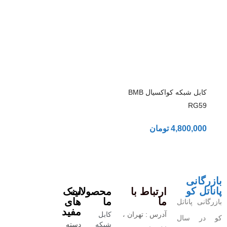
کابل شبکه کواکسیال BMB
RG59
4,800,000
تومان
بازرگانی
پاناتل کو
ارتباط با
محصولات
لینک
ما
ما
های
بازرگانی پاناتل
مفید
آدرس : تهران ،
کابل
کو در سال
شبکه
دسته