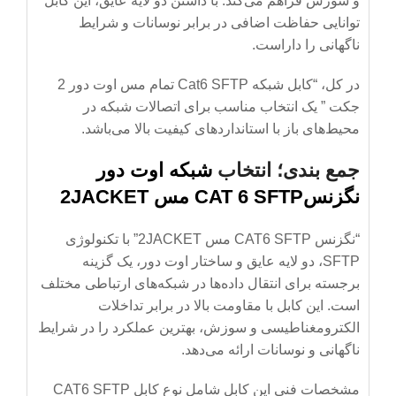
و سوزش فراهم می‌کند. با داشتن دو لایه عایق، این کابل
توانایی حفاظت اضافی در برابر نوسانات و شرایط
ناگهانی را داراست.
در کل، “کابل شبکه Cat6 SFTP تمام مس اوت دور 2
جکت ” یک انتخاب مناسب برای اتصالات شبکه در
محیط‌های باز با استانداردهای کیفیت بالا می‌باشد.
جمع بندی؛ انتخاب
شبکه اوت دور
نگزنسCAT 6 SFTP مس 2JACKET
“نگزنس CAT6 SFTP مس 2JACKET” با تکنولوژی
SFTP، دو لایه عایق و ساختار اوت دور، یک گزینه
برجسته برای انتقال داده‌ها در شبکه‌های ارتباطی مختلف
است. این کابل با مقاومت بالا در برابر تداخلات
الکترومغناطیسی و سوزش، بهترین عملکرد را در شرایط
ناگهانی و نوسانات ارائه می‌دهد.
مشخصات فنی این کابل شامل نوع کابل CAT6 SFTP