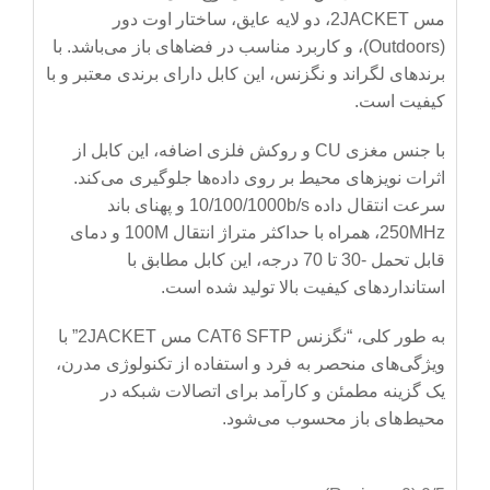
مس 2JACKET، دو لایه عایق، ساختار اوت دور
(Outdoors)، و کاربرد مناسب در فضاهای باز می‌باشد. با
برندهای لگراند و نگزنس، این کابل دارای برندی معتبر و با
کیفیت است.
با جنس مغزی CU و روکش فلزی اضافه، این کابل از
اثرات نویزهای محیط بر روی داده‌ها جلوگیری می‌کند.
سرعت انتقال داده 10/100/1000b/s و پهنای باند
250MHz، همراه با حداکثر متراژ انتقال 100M و دمای
قابل تحمل -30 تا 70 درجه، این کابل مطابق با
استانداردهای کیفیت بالا تولید شده است.
به طور کلی، “نگزنس CAT6 SFTP مس 2JACKET” با
ویژگی‌های منحصر به فرد و استفاده از تکنولوژی مدرن،
یک گزینه مطمئن و کارآمد برای اتصالات شبکه در
محیط‌های باز محسوب می‌شود.