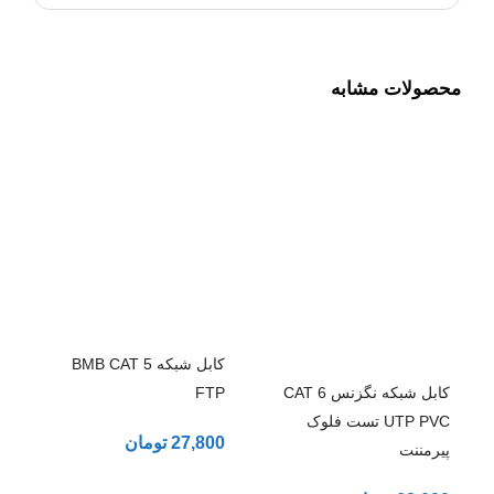
محصولات مشابه
کابل شبکه BMB CAT 5
کابل شبکه نگزنس CAT 6
FTP
UTP PVC تست فلوک
27,800
تومان
پیرمننت