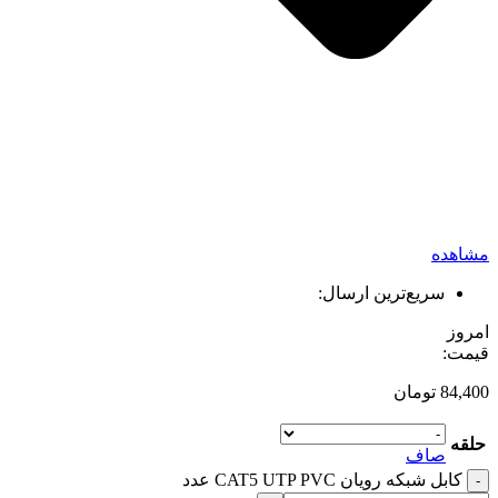
مشاهده
سریع‌ترین ارسال:
امروز
قیمت:
84,400
تومان
حلقه
صاف
کابل شبکه رویان CAT5 UTP PVC عدد
-