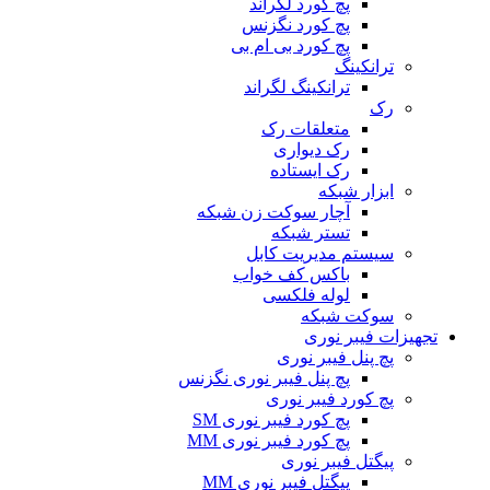
پچ کورد لگراند
پچ کورد نگزنس
پچ کورد بی ام بی
ترانکینگ
ترانکینگ لگراند
رک
متعلقات رک
رک دیواری
رک ایستاده
ابزار شبکه
آچار سوکت زن شبکه
تستر شبکه
سیستم مدیریت کابل
باکس کف خواب
لوله فلکسی
سوکت شبکه
تجهیزات فیبر نوری
پچ پنل فیبر نوری
پچ پنل فیبر نوری نگزنس
پچ کورد فیبر نوری
پچ کورد فیبر نوری SM
پچ کورد فیبر نوری MM
پیگتل فیبر نوری
پیگتل فیبر نوری MM