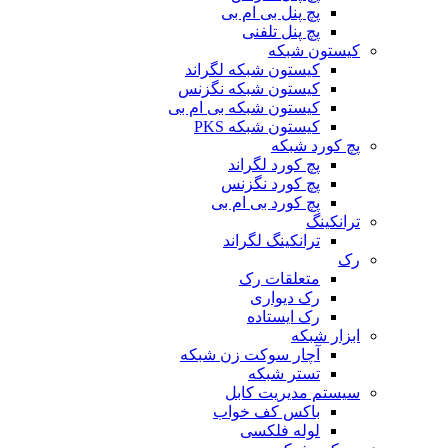
پچ پنل بی ام بی
پچ پنل تلفنی
کیستون شبکه
کیستون شبکه لگراند
کیستون شبکه نگزنس
کیستون شبکه بی ام بی
کیستون شبکه PKS
پچ کورد شبکه
پچ کورد لگراند
پچ کورد نگزنس
پچ کورد بی ام بی
ترانکینگ
ترانکینگ لگراند
رک
متعلقات رک
رک دیواری
رک ایستاده
ابزار شبکه
آچار سوکت زن شبکه
تستر شبکه
سیستم مدیریت کابل
باکس کف خواب
لوله فلکسی