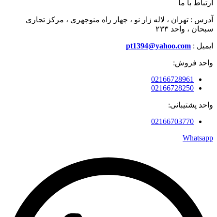
ارتباط با ما
آدرس : تهران ، لاله زار نو ، چهار راه منوچهری ، مرکز تجاری
سبحان ، واحد ۲۳۳
ایمیل :
pt1394@yahoo.com
واحد فروش:
02166728961
02166728250
واحد پشتیبانی:
02166703770
Whatsapp