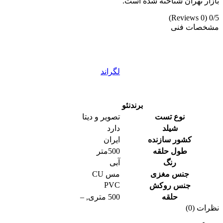
بازار تهران شناخته شده است.
(0 Reviews)
0/5
مشخصات فنی
لگراند
برند
نئو
نوع تست
تصویر و دیتا
شیلد
دارد
کشور سازنده
ایران
طول حلقه
500متر
رنگ
آبی
جنس مغزی
مس CU
PVC
جنس روکش
حلقه
500 متری
,
–
نظرات (0)