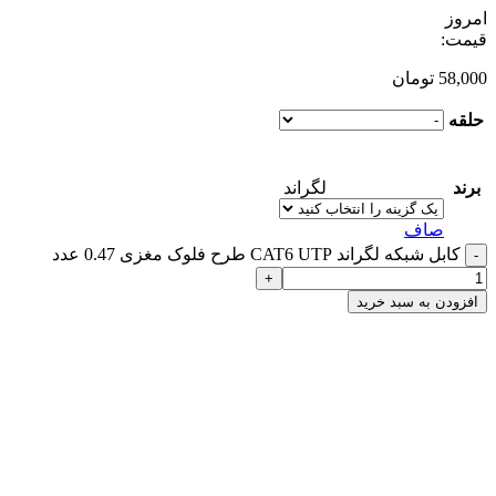
امروز
قیمت:
58,000
تومان
حلقه
برند
لگراند
صاف
کابل شبکه لگراند CAT6 UTP طرح فلوک مغزی 0.47 عدد
-
+
افزودن به سبد خرید