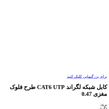
برای بزرگنمایی کلیک کنید
کابل شبکه لگراند CAT6 UTP طرح فلوک
مغزی 0.47
برند: