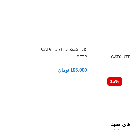
کابل شبکه بی ام بی CAT6
ابل شبکه بلدن CAT6 UTP
SFTP
195,000
تومان
15%
های مفید