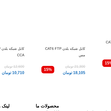
CAT5 UT
کابل شبکه بلدن CAT6 FTP
ک
مس
CCA
15
21,300
تومان
12,600
تومان
15%
18,105
تومان
10,710
تومان
محصولات ما
لینک 