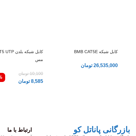
کابل شبکه BMB CAT5E
کابل شبکه بلدن P
مس
26,535,000
تومان
10,100
تومان
%
8,585
تومان
بازرگانی پاناتل کو
ارتباط با ما