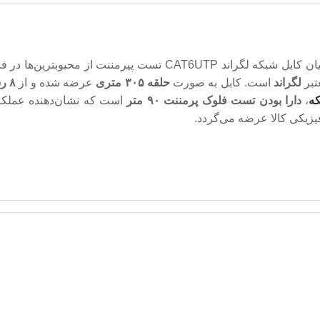
یکی از کابل‌های پرفروش است که در این میان کابل شبکه لگراند UTP
عتبر
لگراند
است. کابل به صورت
حلقه ۳۰۵ متری
عرضه شده و از
۸ رشته سیم تمام مس
ه
،
دارا بودن تست فلوک پرمننت ۹۰ متر
است که نشان‌دهنده عملکر
یزیکی کالا عرضه می‌گردد.