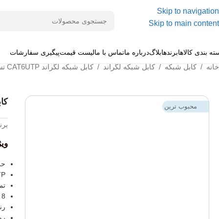
Skip to navigation
Skip to main content
ته بندی کالاها
برندها
بلاگ
درباره ما
تماس با ما
لیست قیمت
پیگیری سفارشات
خانه
/
کابل شبکه
/
کابل شبکه لگراند
/
کابل شبکه لگراند CAT6UTP تست پیرمننت
کابل 
محبوب ترین
برن
وی
حلقه
TP
تم
8 رشته تمام مس
رن
روک