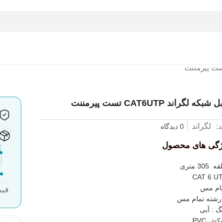
شبکه لگراند CAT6UTP تست پیرمننت
د:
لگراند
0 دیدگاه
ژگی های محصول
 305 متری
CAT 6 U
ام مس
قیم
گ : آبی
ش PVC