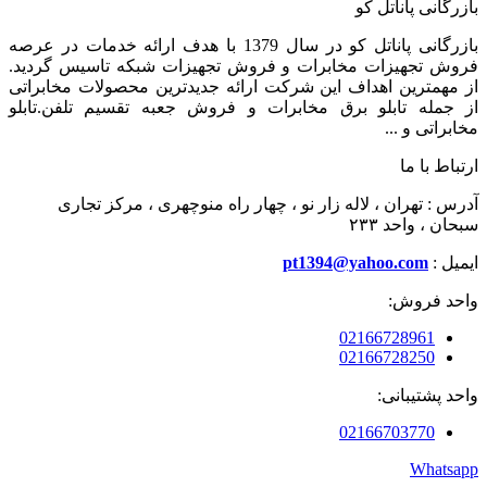
بازرگانی پاناتل کو
بازرگانی پاناتل کو در سال 1379 با هدف ارائه خدمات در عرصه
فروش تجهیزات مخابرات و فروش تجهیزات شبکه تاسیس گردید.
از مهمترین اهداف این شرکت ارائه جدیدترین محصولات مخابراتی
از جمله تابلو برق مخابرات و فروش جعبه تقسیم تلفن.تابلو
مخابراتی و ...
ارتباط با ما
آدرس : تهران ، لاله زار نو ، چهار راه منوچهری ، مرکز تجاری
سبحان ، واحد ۲۳۳
ایمیل :
pt1394@yahoo.com
واحد فروش:
02166728961
02166728250
واحد پشتیبانی:
02166703770
Whatsapp