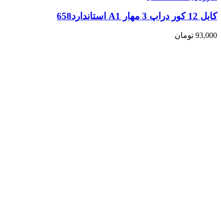
کابل 12 کور دراپ 3 مهار A1 استاندارد658
93,000
تومان