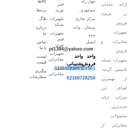
چهار راه
کالاها
فیبر
ارائه خدمات
منوچهری ،
نوری
برندها
در عرصه
مرکز تجاری
تجهیزات
بلاگ
فروش
شبکه
سبحان ، واحد
درباره
تجهیزات
تجهیزات
ما
۲۳۳
فیبر
مخابرات و
ایمیل
تماس
نوری
با ما
pt1394@yahoo.com
:
فروش
تجهیزات
واحد
واحد
لیست
مخابراتی
تجهیزات شبکه
قیمت
فروش:
پشتیبانی:
کابل
02166703770
02166728961
تاسیس گردید.
پیگیری
مخابراتی
سفارشات
02166728250
از مهمترین
اهداف این
شرکت ارائه
جدیدترین
محصولات
مخابراتی از