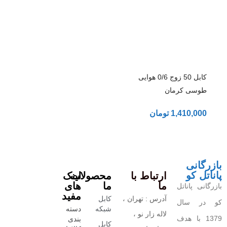
کابل 50 زوج 0/6 هوایی
طوسی کرمان
1,410,000
تومان
بازرگانی
پاناتل کو
ارتباط با
محصولات
لینک
ما
ما
های
بازرگانی پاناتل
مفید
آدرس : تهران ،
کابل
کو در سال
شبکه
دسته
لاله زار نو ،
1379 با هدف
بندی
کابل