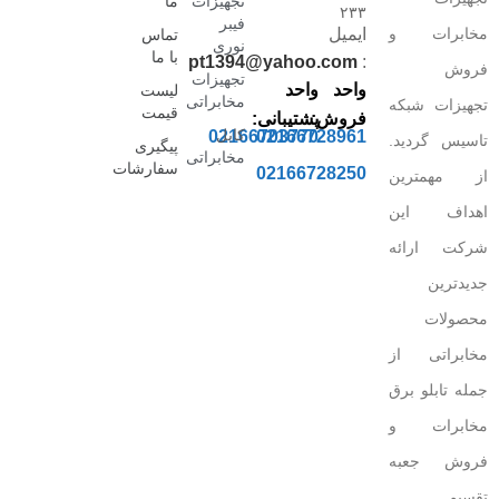
تجهیزات
ما
۲۳۳
فیبر
مخابرات و
ایمیل
تماس
نوری
با ما
pt1394@yahoo.com
:
فروش
تجهیزات
واحد
واحد
لیست
مخابراتی
تجهیزات شبکه
قیمت
فروش:
پشتیبانی:
کابل
02166703770
02166728961
تاسیس گردید.
پیگیری
مخابراتی
سفارشات
02166728250
از مهمترین
اهداف این
شرکت ارائه
جدیدترین
محصولات
مخابراتی از
جمله تابلو برق
مخابرات و
فروش جعبه
تقسیم