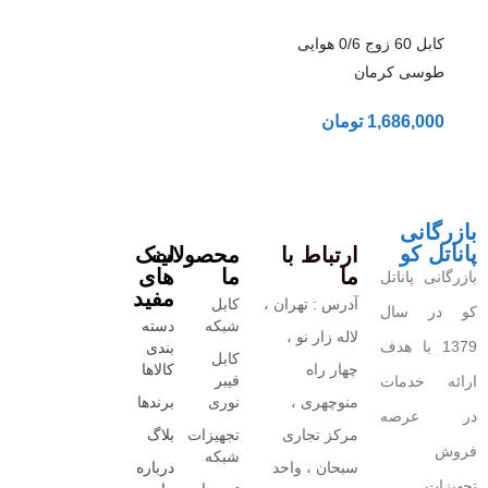
کابل 60 زوج 0/6 هوایی
طوسی کرمان
1,686,000
تومان
بازرگانی
پاناتل کو
ارتباط با
محصولات
لینک
ما
ما
های
بازرگانی پاناتل
مفید
آدرس : تهران ،
کابل
کو در سال
شبکه
دسته
لاله زار نو ،
1379 با هدف
بندی
کابل
چهار راه
کالاها
فیبر
ارائه خدمات
منوچهری ،
نوری
برندها
در عرصه
مرکز تجاری
تجهیزات
بلاگ
فروش
شبکه
سبحان ، واحد
درباره
تجهیزات