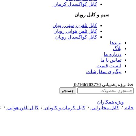
کابل کواکسیال کرمان
سیم و کابل رویان
کابل تلفن زمینی رویان
کابل تلفن هوایی رویان
کابل کواکسیال رویان
برندها
بلاگ
درباره ما
تماس با ما
لیست قیمت
پیگیری سفارشات
02166703770
خط ویژه پشتیبانی
جستجو
ویژه همکاران
خانه
/
کابل مخابراتی
/
کابل کرمان و کاویان
/
کابل تلفن هوایی
/
کابل