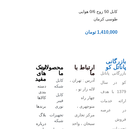
کابل 50 زوج 0/6 هوایی
طوسی کرمان
1,410,000
تومان
بازرگانی
پاناتل کو
ارتباط با
محصولات
لینک
ما
ما
های
بازرگانی پاناتل
مفید
آدرس : تهران ،
کابل
کو در سال
شبکه
دسته
لاله زار نو ،
1379 با هدف
بندی
کابل
چهار راه
کالاها
فیبر
ارائه خدمات
منوچهری ،
نوری
برندها
در عرصه
مرکز تجاری
تجهیزات
بلاگ
فروش
شبکه
سبحان ، واحد
درباره
تجهیزات