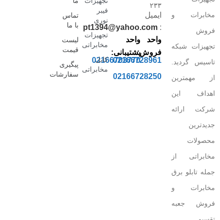
تجهیزات
ما
۲۳۳
فیبر
مخابرات و
ایمیل
تماس
نوری
با ما
pt1394@yahoo.com
:
فروش
تجهیزات
واحد
واحد
لیست
مخابراتی
تجهیزات شبکه
قیمت
فروش:
پشتیبانی:
کابل
02166703770
02166728961
تاسیس گردید.
پیگیری
مخابراتی
سفارشات
02166728250
از مهمترین
اهداف این
شرکت ارائه
جدیدترین
محصولات
مخابراتی از
جمله تابلو برق
مخابرات و
فروش جعبه
تقسیم