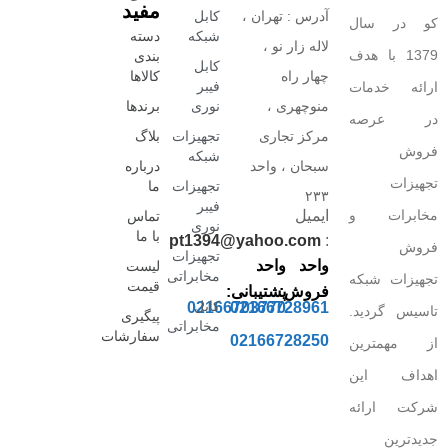
مفید
آدرس : تهران ،
کابل
کو در سال
شبکه
دسته
لاله زار نو ،
1379 با هدف
بندی
کابل
چهار راه
کالاها
فیبر
ارائه خدمات
منوچهری ،
نوری
برندها
در عرصه
مرکز تجاری
تجهیزات
بلاگ
فروش
شبکه
سبحان ، واحد
درباره
تجهیزات
تجهیزات
ما
۲۳۳
فیبر
مخابرات و
ایمیل
تماس
نوری
با ما
pt1394@yahoo.com
:
فروش
تجهیزات
واحد
واحد
لیست
مخابراتی
تجهیزات شبکه
قیمت
فروش:
پشتیبانی:
کابل
02166703770
02166728961
تاسیس گردید.
پیگیری
مخابراتی
سفارشات
02166728250
از مهمترین
اهداف این
شرکت ارائه
جدیدترین