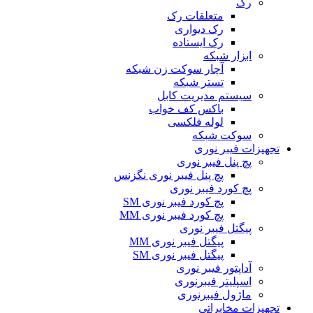
رک
متعلقات رک
رک دیواری
رک ایستاده
ابزار شبکه
آچار سوکت زن شبکه
تستر شبکه
سیستم مدیریت کابل
باکس کف خواب
لوله فلکسی
سوکت شبکه
تجهیزات فیبر نوری
پچ پنل فیبر نوری
پچ پنل فیبر نوری نگزنس
پچ کورد فیبر نوری
پچ کورد فیبر نوری SM
پچ کورد فیبر نوری MM
پیگتل فیبر نوری
پیگتل فیبر نوری MM
پیگتل فیبر نوری SM
آداپتور فیبر نوری
اسپلیتر فیبرنوری
ماژول فیبرنوری
تجهیزات مخابراتی