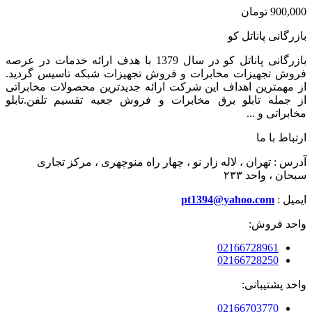
900,000
تومان
بازرگانی پاناتل کو
بازرگانی پاناتل کو در سال 1379 با هدف ارائه خدمات در عرصه
فروش تجهیزات مخابرات و فروش تجهیزات شبکه تاسیس گردید.
از مهمترین اهداف این شرکت ارائه جدیدترین محصولات مخابراتی
از جمله تابلو برق مخابرات و فروش جعبه تقسیم تلفن.تابلو
مخابراتی و ...
ارتباط با ما
آدرس : تهران ، لاله زار نو ، چهار راه منوچهری ، مرکز تجاری
سبحان ، واحد ۲۳۳
ایمیل :
pt1394@yahoo.com
واحد فروش:
02166728961
02166728250
واحد پشتیبانی:
02166703770