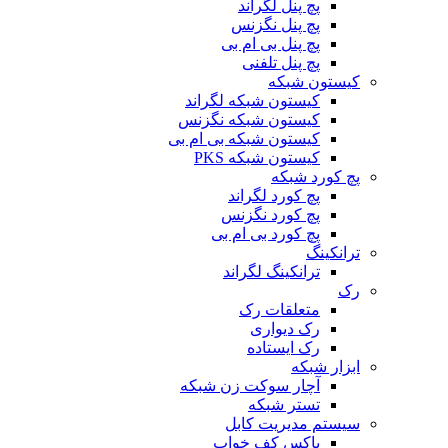
پچ پنل لگراند
پچ پنل نگزنس
پچ پنل بی ام بی
پچ پنل تلفنی
کیستون شبکه
کیستون شبکه لگراند
کیستون شبکه نگزنس
کیستون شبکه بی ام بی
کیستون شبکه PKS
پچ کورد شبکه
پچ کورد لگراند
پچ کورد نگزنس
پچ کورد بی ام بی
ترانکینگ
ترانکینگ لگراند
رک
متعلقات رک
رک دیواری
رک ایستاده
ابزار شبکه
آچار سوکت زن شبکه
تستر شبکه
سیستم مدیریت کابل
باکس کف خواب